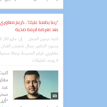
“ربنا يطمنا عليك”.. كريم مغاوري
بعد تعرضه لازمة صحية
كتبه:
نرمين الجمل
فى:
مايو 10, 2025
وسوم:
الدكتور جمال شعبان
,
الفنان
مغاوري
,
فيلم المدرسة
,
وعكة صحية
لا يوجد تعليقات
كتبت 
مغاو
عبد 
صحية
“ألف