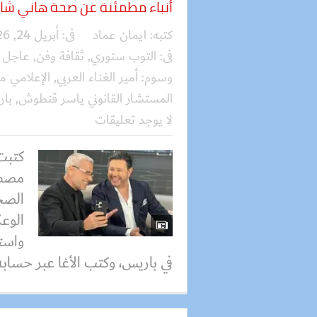
أنباء مطمئنة عن صحة هاني شاكر
كتبه:
ايمان عماد
فى:
أبريل 24, 2026
فى:
التوب ستوري
,
ثقافة وفن
,
عاجل
وسوم:
أمير الغناء العربي
,
الإعلامي م
المستشار القانوني ياسر قنطوش
,
با
لا يوجد تعليقات
كتبت
مصطف
الصح
الوع
واست
في باريس، وكتب الأغا عبر حسابه