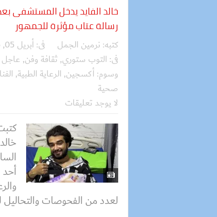
خالد الفايد يدخل المستشفى بع
رسالة عتاب مؤثرة للجمهور
كتبه:
نرمين الجمل
فى:
أبريل 05, 2026
فى:
التوب ستوري
,
ثقافة وفن
,
عاجل
وسوم:
أكسجين
,
الرعاية الطبية
,
الفنا
صحية
لا يوجد تعليقات
كتبت
خالد 
السا
أحد 
والرع
لعدد من الفحوصات والتحاليل ل