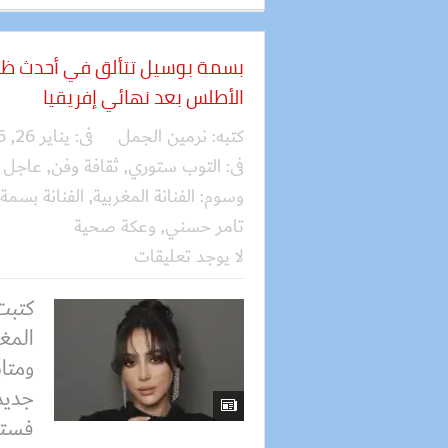
بسمة بوسيل تتألق في أحدث ظه
الأطلس بعد نهائي إفريقيا
كتبه:
نرمين الجمل
فى:
يناير 26, 2026
فى:
التوب ستوري
,
ثقافة وفن
,
عاجل
وسوم:
الفنانة المغربية
,
الفنانة بسمة
تامر حسني
,
وعكة صحية
لا يوجد تعليقات
كتبت
المغ
ومتاب
جديد
فستان