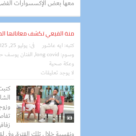
معها بعض الإكسسوارات الفضي
منة القيعي تكشف معاناتها الص
كتبه:
ايه عاشور
فى:
يوليو 25, 2025
وسوم:
long covid
,
الفنان يوسف 
وعكة صحية
لا يوجد تعليقات
كتبت
الشاع
وزوج
تفاص
زفاف
ونفسية خلال تلك الفترة. وفي لق