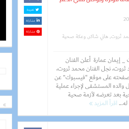
تغريدة
مشاركة
مشاركة
مد ثروت
,
هاني شاكر
,
وعكة صحية
 _ إيمان عمارة أعلن الفنان
 ثروت، نجل الفنان محمد ثروت،
صفحته على موقع “فيسبوك” عن
 والده المستشفى لإجراء عملية
ية بعد تعرضه لأزمة صحية
له...
اقرأ المزيد