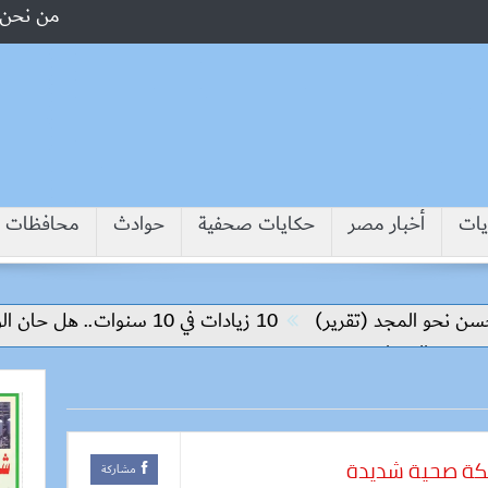
من نحن
يات
أخبار مصر
حكايات صحفية
حوادث
محافظات
لمجد (تقرير)
10 زيادات في 10 سنوات.. هل حان الوقت لرفع دعم البنزين نهائيا؟
عار
كة صحية شديدة
مشاركة