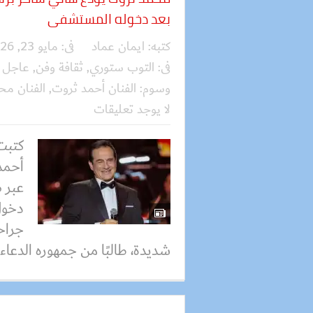
بعد دخوله المستشفى
كتبه:
ايمان عماد
فى:
مايو 23, 2026
فى:
التوب ستوري
,
ثقافة وفن
,
عاجل
وسوم:
الفنان أحمد ثروت
,
الفنان مح
لا يوجد تعليقات
كتبت
أحمد
عبر 
دخول
جراح
شديدة، طالبًا من جمهوره الدعاء 