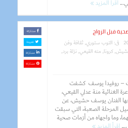
...
اقرأ المزيد
حية قبل الزواج
مشاركة
فى:
التوب ستوري
,
ثقافة وفن
تغريدة
حشيش
,
كرونا
,
منه القيعي
,
نزلة برد
,
مشاركة
مشاركة
 – روفيدا يوسف كشفت
رة الغنائية منة عدلي القيعي،
ها الفنان يوسف حشيش، عن
يل المرحلة الصعبة، التي سبقت
هما، وما واجهاه من أزمات صحية
...
اقرأ المزيد