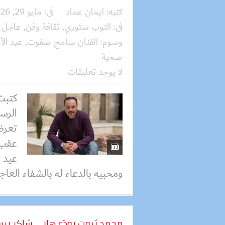
كتبه:
ايمان عماد
فى:
مايو 29, 2026
فى:
التوب ستوري
,
ثقافة وفن
,
عاجل
وسوم:
الفنان سامح صفوت
,
عيد ال
صحية
لا يوجد تعليقات
كتبت
الرس
تعرض
عقب 
عيد 
ومحبيه بالدعاء له بالشفاء العاج
محمد ثروت يودّع هاني شاكر برس