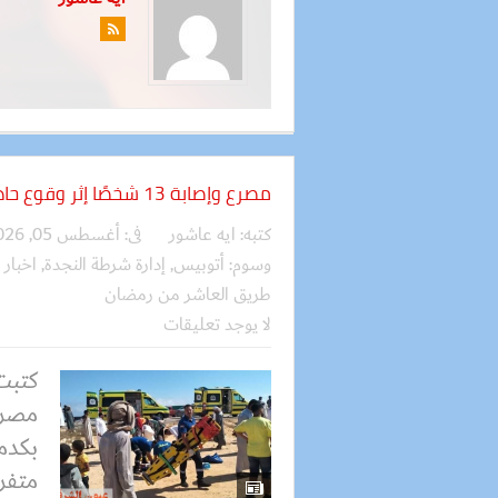
مصرع وإصابة 13 شخصًا إثر وقوع حادث انقلاب أتوبيس
كتبه:
ايه عاشور
فى:
أغسطس 05, 2026
وسوم:
أتوبيس
,
إدارة شرطة النجدة
,
اخبار 
طريق العاشر من رمضان
لا يوجد تعليقات
كتبت
بكدم
متفرق