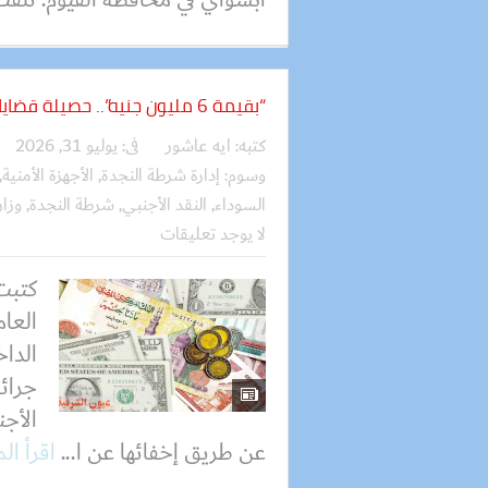
“بقيمة 6 مليون جنيه”.. حصيلة قضايا تجار العملة خلال 24 ساعة
كتبه:
ايه عاشور
فى:
يوليو 31, 2026
وسوم:
إدارة شرطة النجدة
,
الأجهزة الأمنية
,
السوداء
,
النقد الأجنبي
,
شرطة النجدة
,
وزار
لا يوجد تعليقات
كتبت
العام
الدا
جرائم
الأج
عن طريق إخفائها عن ا...
اقرأ ال