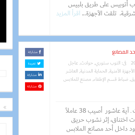
اب أتوبيس على طريق بلبيس
قية. تلقت الأجهزة...
اقرأ المزيد
مشاركة
فى:
التوب ستوري
,
حوادث
,
عاجل
تغريدة
الأجهزة الأمنية
,
الحماية المدنية
,
العاشر
مشاركة
ق
,
ضباط قسم الإطفاء
,
مصنع للملابس
مشاركة
كتبت ـ آية عاشور أصيب 38 عاملاً
ات اختناق، إثر نشوب حريق
د داخل أحد مصانع الملابس