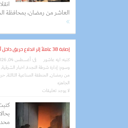
انقل
العاشر من رمضان، بمحافظة الشر
إصابة 38 عاملاً إثر اندلاع حريق داخل أحد المصانع
كتبه:
ايه عاشور
فى:
أغسطس 04, 2026
وسوم:
إدارة شرطة النجدة
,
اخبار الشرقية
,
من رمضان
,
المنطقة الصناعية الثالثة
,
حري
الجاهزه
لا يوجد تعليقات
بحال
محدو