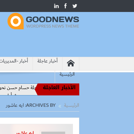
أخبار عاجلة
أخبار -المديريات
الرئيسية
الأخبار العاجلة
ير الملاعب إلى قيادة الفراعنة.. كواليس رحلة حسام حسن نحو المجد (تقري
اح يرتدي الرقم 10 مع طرابزون سبور ويبعث أول رسالة للجماهير
الرئيسية
ARCHIVES BY: ايه عاشور
ايه عاشور