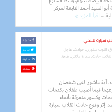
لحة البيضاء بينهم، وسط الشارع
 أبو السيد أحمد التابعة لمركز
ة....
اقرأ المزيد
مشاركة
فى:
التوب ستوري
,
حوادث
,
عاجل
تغريدة
نقلاب
,
حادث
,
سيارة ملاكي
,
طريق
مشاركة
مشاركة
 ـ آية عاشور لقى شخصان
هما فيما أصيب طفلان بكدمات
ات وكسور متفرقة بأنحاء
د، إثر وقوع حادث انقلاب سيارة