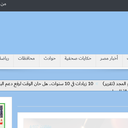
من 
أخبار مصر
حكايات صحفية
حوادث
محافظات
رياضة
ر)
10 زيادات في 10 سنوات.. هل حان الوقت لرفع دعم البنزين نهائيا؟
مقالات 4٬937