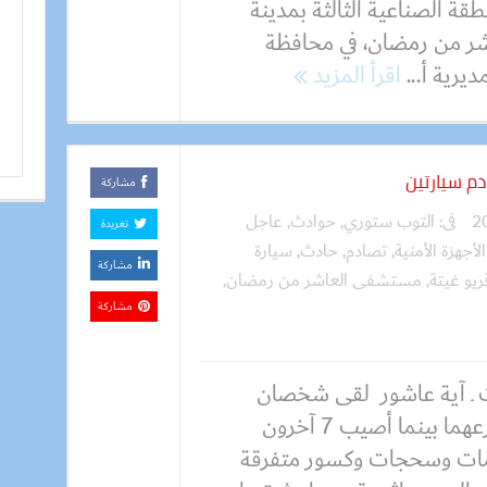
طقة الصناعية الثالثة بمدينة
شر من رمضان، في محافظة
ديرية أ...
اقرأ المزيد
مشاركة
فى:
التوب ستوري
,
حوادث
,
عاجل
تغريدة
الأجهزة الأمنية
,
تصادم
,
حادث
,
سيارة
مشاركة
ريو غيتة
,
مستشفى العاشر من رمضان
,
مشاركة
 ـ آية عاشور لقى شخصان
مصرعهما بينما أصيب 7 آخرون
ات وسحجات وكسور متفرقة