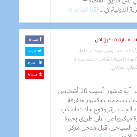
ي على طريق القاهرة –
ة الدولية، في...
اقرأ المزيد
مشاركة
فى:
التوب ستوري
,
حوادث
,
عاجل
تغريدة
أجهزة الأمنية
,
انقلاب
,
حادث
,
سيارة
مشاركة
اي المركزي
مشاركة
كتبت ـ آية عاشور أصيب 10 أشخاص
ات وسحجات وكسور متفرقة
ء الجسد، إثر وقوع حادث انقلاب
ة ميكروباص، على طريق بحيرة
ن السياحي، قبل مدخل مركز
الأجهز...
اقرأ المزيد