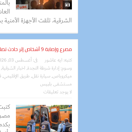
بالمن
العا
الشرقية. تلقت الأجهزة الأمنية بم
مصرع وإصابة 9 أشخاص إثر حادث تصادم سيارتين
كتبه:
ايه عاشور
فى:
أغسطس 03, 2026
وسوم:
إدارة شرطة النجدة
,
اخبار الشرقية
,
ميكروباص
,
سيارة نقل
,
طريق الإقليمي
,
ق
مستشفى بلبيس
لا يوجد تعليقات
كتبت
بكدم