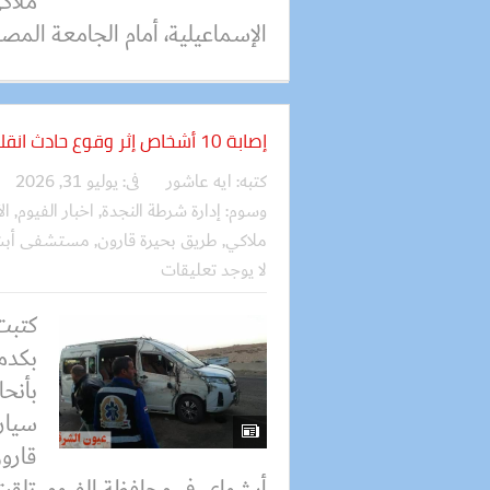
ملاك
الإسماعيلية، أمام الجامعة المصري
إصابة 10 أشخاص إثر وقوع حادث انقلاب سيارة ميكروباص
كتبه:
ايه عاشور
فى:
يوليو 31, 2026
وسوم:
إدارة شرطة النجدة
,
اخبار الفيوم
,
ال
ملاكي
,
طريق بحيرة قارون
,
مستشفى أبشو
لا يوجد تعليقات
بكدم
بأنحا
سيار
قارو
أبشواي في محافظة الفيوم. تلقت 