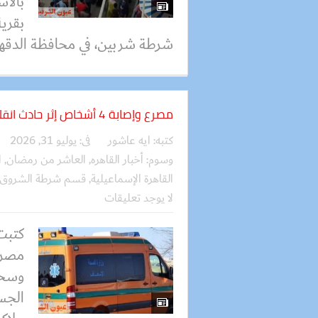
بالأس
بقرية
شرطة شربين، في محافظة الدقهلي
مصرع وإصابة 4 أشخاص إثر حادث انقلاب سيارة ملاكي
كتبه:
ايه عاشور
فى:
يوليو 31, 2026
وسوم:
أخبار القاهره
,
العاشر من رمضان
,
ا
القاهرة الإسماعيلية
,
قسم شرطة الشروق
لا يوجد تعليقات
كتبت
مصرع
وسحج
الجس