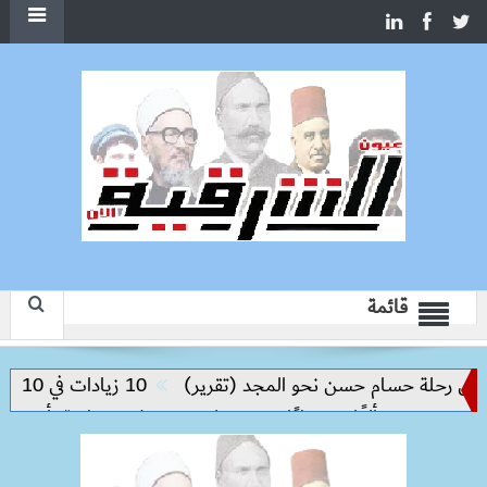
قائمة
 رحلة حسام حسن نحو المجد (تقرير)
10 زيادات في 10 سنوات.. هل حان الوقت لرفع دعم البنزين نهائيا؟
 كيلو
حملات بيطرية بأسوان لتحصي