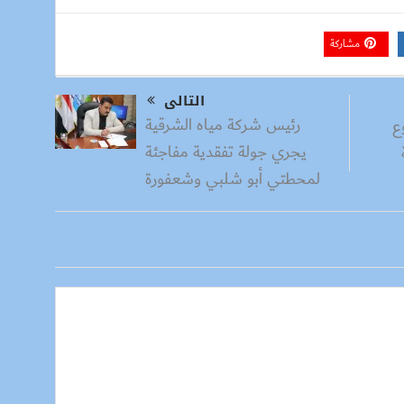
مشاركة
التالى
رئيس شركة مياه الشرقية
وع
يجري جولة تفقدية مفاجئة
لمحطتي أبو شلبي وشعفورة