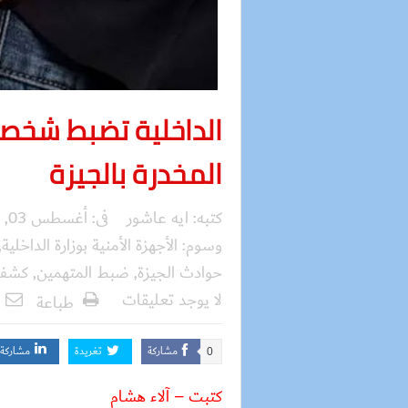
الداخلية تضبط شخصا
المخدرة بالجيزة
كتبه:
ايه عاشور
فى:
أغسطس 03, 2025
وسوم:
الأجهزة الأمنية بوزارة الداخلية
,
حوادث الجيزة
,
ضبط المتهمين
,
كشف 
لا يوجد تعليقات
طباعة
مشاركة
تغريدة
مشاركة
0
كتبت – آلاء هشام