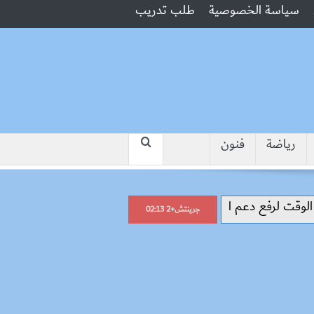
سياسة الخصوصية
طلب تدريب
رياضة
فنون
“جبروت امرأة”.. مارست الرذيلة أمام زوج
جرينتش+2 02:13