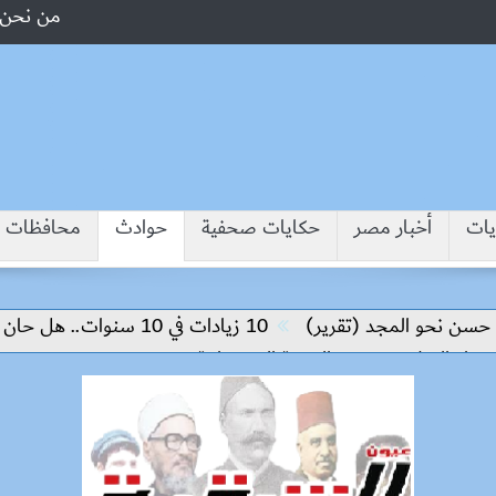
من نحن
يات
أخبار مصر
حكايات صحفية
حوادث
محافظات
 المجد (تقرير)
10 زيادات في 10 سنوات.. هل حان الوقت لرفع دعم البنزين نهائيا؟
سلام وتحقيق التنمية المستدامة