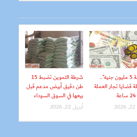
“بقيمة 5 مليون جنيه”..
شرطة التموين تضبط 15
 قضايا تجار العملة
طن دقيق أبيض مدعم قبل
ة
بيعها في السوق السوداء
20
أبريل 22, 2026