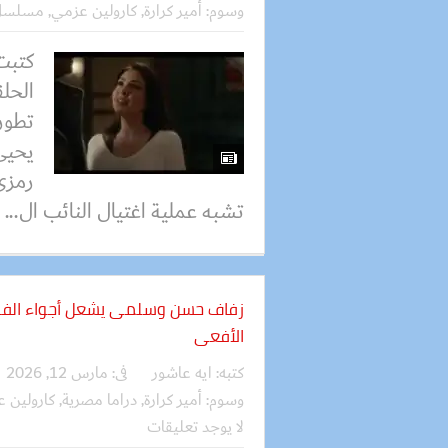
وسوم:
أمير كرارة
,
كارولين عزمي
,
مسلسل 
كتبت
تطور
يحيى
رمزي
تشبه عملية اغتيال النائب ال...
الأفعى
كتبه:
ايه عاشور
فى:
مارس 12, 2026
وسوم:
أمير كرارة
,
دراما مصرية
,
كارولين 
لا يوجد تعليقات