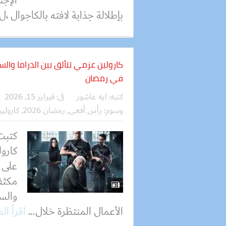
الإج
بإطلالة جذابة لافته بالكاجوال ،ل.
في رمضان
كتبه:
ايه عاشور
فى:
فبراير 15, 2026
وسوم:
رأس أفعى
,
رمضان 2026
,
كارولي
كتبت
كارو
على 
مكثف 
والس
الأعمال المنتظرة خلال...
اقرأ ال