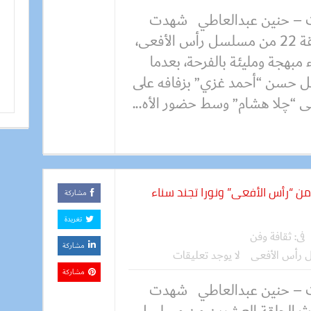
 – حنين عبدالعاطي شهدت
الحلقة 22 من مسلسل رأس الأفعى،
 مبهجة ومليئة بالفرحة، بعدما
ل حسن “أحمد غزي” بزفافه على
 “چلا هشام” وسط حضور الأه...
رار وزيجات صادمة في الحلقة 20 من “رأس الأفعى” ونورا تجند سناء
مشاركة
تغريدة
فى:
ثقافة وفن
مشاركة
رأس الأفعى
لا يوجد تعليقات
مشاركة
 – حنين عبدالعاطي شهدت