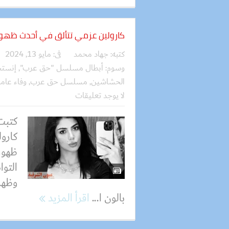
كارولين عزمي تتألق في أحدث ظهور ل
كتبه:
جهاد محمد
فى:
مايو 13, 2024
وسوم:
أبطال مسلسل "حق عرب"
,
إنستج
الحشاشين
,
مسلسل حق عرب
,
وفاء عامر
لا يوجد تعليقات
كتبت
كارول
ظهور
التوا
وظهر
بالون ا...
اقرأ المزيد