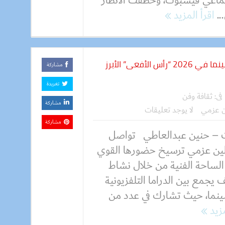
تماعي فيسبوك، وخطفت الانظار
..
اقرأ المزيد
كارولين عزمي تتألق بين الدراما والسينما في 2026 “رأس الأفعى” الأبرز
مشاركة
تغريدة
فى:
ثقافة وفن
مشاركة
ن عزمي
لا يوجد تعليقات
مشاركة
 – حنين عبدالعاطي تواصل
لين عزمي ترسيخ حضورها القوي
الساحة الفنية من خلال نشاط
يجمع بين الدراما التلفزيونية
ينما، حيث تشارك في عدد من
مزيد