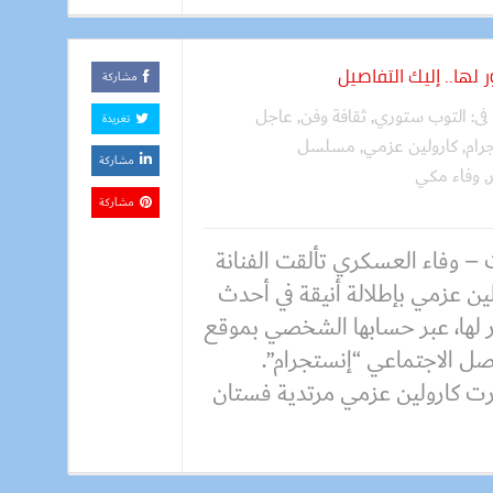
ها.. إليك التفاصيل
مشاركة
فى:
التوب ستوري
,
ثقافة وفن
,
عاجل
تغريدة
رام
,
كارولين عزمي
,
مسلسل
مشاركة
,
وفاء مكي
مشاركة
 – وفاء العسكري تألقت الفنانة
ين عزمي بإطلالة أنيقة في أحدث
 لها، عبر حسابها الشخصي بموقع
صل الاجتماعي “إنستجرام”.
ت كارولين عزمي مرتدية فستان