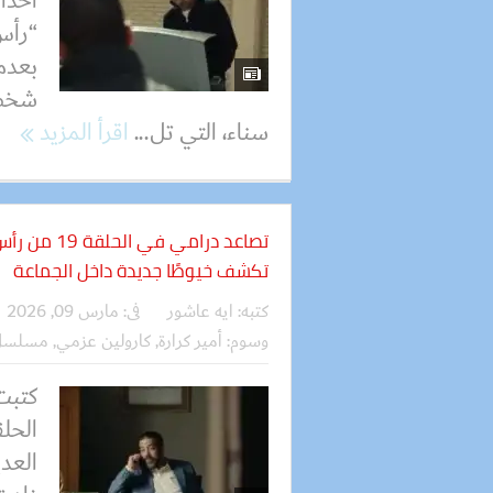
أحدا
“رأس 
بعدم
شخصي
سناء، التي تل...
اقرأ المزيد
تصاعد درامي
تكشف خيوطًا جديدة داخل الجماعة
كتبه:
ايه عاشور
فى:
مارس 09, 2026
وسوم:
أمير كرارة
,
كارولين عزمي
,
مسلسل 
كتبت
العد