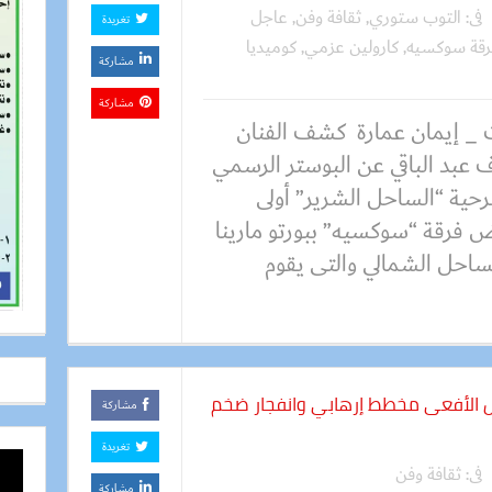
فى:
التوب ستوري
,
ثقافة وفن
,
عاجل
تغريدة
رقة سوكسيه
,
كارولين عزمي
,
كوميديا
مشاركة
مشاركة
 _ إيمان عمارة كشف الفنان
 عبد الباقي عن البوستر الرسمي
حية “الساحل الشرير” أولى
 فرقة “سوكسيه” ببورتو مارينا
لساحل الشمالي والتى يقوم
 في الحلقة 25 من رأس الأفعى مخطط إرهابي وانفجار ضخم
مشاركة
تغريدة
فى:
ثقافة وفن
مشاركة