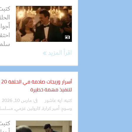
كتبت
أجواء
احتف
سلمى
اقرأ المزيد
أس
لتنفيذ مهمة خطيرة
كتبه:
ايه عاشور
فى:
مارس 10, 2026
وسوم:
أمير كرارة
,
كارولين عزمي
,
مسلسل 
كتبت