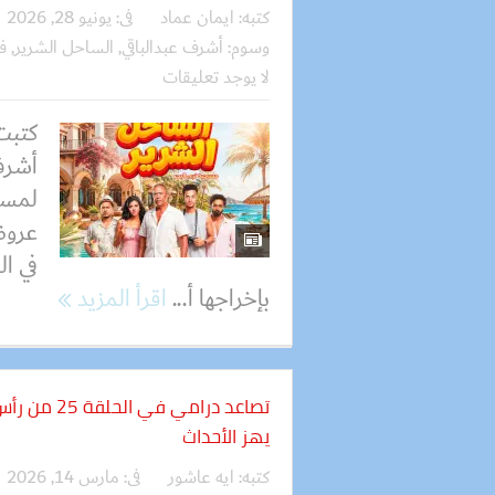
كتبه:
ايمان عماد
فى:
يونيو 28, 2026
وسوم:
أشرف عبدالباقي
,
الساحل الشرير
,
ف
لا يوجد تعليقات
كتبت
أشرف
لمسر
عروض
في ا
بإخراجها أ...
اقرأ المزيد
تصاعد درامي
يهز الأحداث
كتبه:
ايه عاشور
فى:
مارس 14, 2026