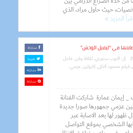
 من حدة الصراع الدرامي بين
صيات، حيث حاول مراد، الذي
قرأ المزيد
ابتها في “ليفيل الوحش”
مشاركة
فى:
التوب ستوري
,
ثقافة وفن
,
عاجل
تغريدة
,
فيلم محمود التاني
,
كارولين عزمي
,
مشاركة
مشاركة
 _ إيمان عمارة شاركت الفنانة
لين عزمي جمهورها صورا جديدة
ل ظهور لها بعد الاصابة عبر
ها الشخصي بموقع التواصل