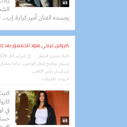
زادت
الشخ
يجسده الفنان أمير كرارة، إب...
ا
كارولين عزمي تعود للجمهور بعد إص
كتبه:
نرمين الجمل
فى:
فبراير 16, 2026
وسوم:
برنامج ليفل الوحش
,
دراما رمضان
مسلسل رأس الأفعى
لا يوجد تعليقات
كتبت
كارو
في او
حساب