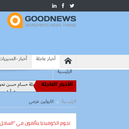
أخبار عاجلة
أخبار -المديريات
الرئيسية
الأخبار العاجلة
ير الملاعب إلى قيادة الفراعنة.. كواليس رحلة حسام حسن نحو المجد (تقري
اح يرتدي الرقم 10 مع طرابزون سبور ويبعث أول رسالة للجماهير
الرئيسية
كارولين عزمي
نجوم الكوميديا يتألقون في “الساحل 