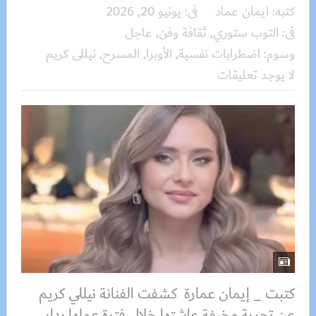
كتبه:
ايمان عماد
فى:
يونيو 20, 2026
فى:
التوب ستوري
,
ثقافة وفن
,
عاجل
وسوم:
اضطرابات نفسية
,
الأوبرا
,
المسرح
,
نيللى كريم
لا يوجد تعليقات
كتبت _ إيمان عمارة كشفت الفنانة نيللي كريم
عن تجربة مخيفة عاشتها خلال فترة عملها بدار