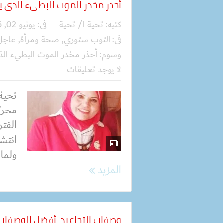
أحذر مخدر الموت البطيء الذي 
كتبه:
تحية ا/ تحية
فى:
يونيو 02, 2026
فى:
التوب ستوري
,
صحة ومرأة
,
عاجل
وسوم:
أحذر مخدر الموت البطيء ال
لا يوجد تعليقات
تحية
محرك
الفتر
انتشا
ولماذ
المزيد
وصفات التجاعيد أفضل الوصفات ا