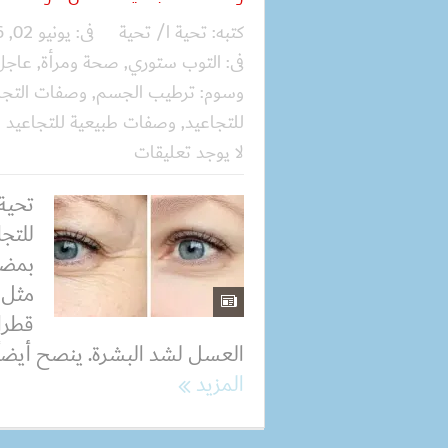
كتبه:
تحية ا/ تحية
فى:
يونيو 02, 2026
فى:
التوب ستوري
,
صحة ومرأة
,
عاجل
وسوم:
ترطيب الجسم
,
وصفات التجا
للتجاعيد
,
وصفات طبيعية للتجاعيد
لا يوجد تعليقات
تحية
للتج
بمضاد
مثل 
قطرا
العسل لشد البشرة. ينصح أيضاً ب
المزيد