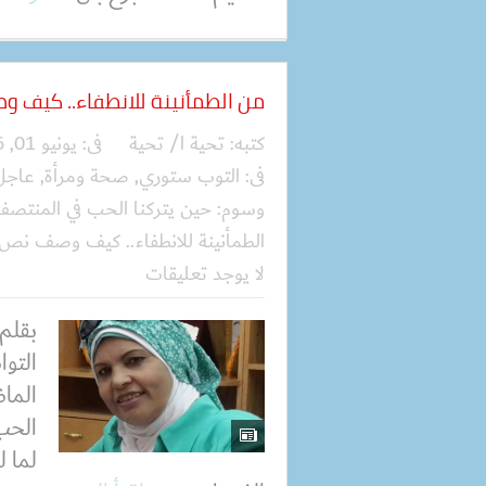
من الطمأنينة للانطفاء.. كيف 
كتبه:
تحية ا/ تحية
فى:
يونيو 01, 2026
فى:
التوب ستوري
,
صحة ومرأة
,
عاجل
وسوم:
حين يتركنا الحب في المنتص
الطمأنينة للانطفاء.. كيف وصف نص
لا يوجد تعليقات
بقلم
التو
الماض
الحب 
لما 