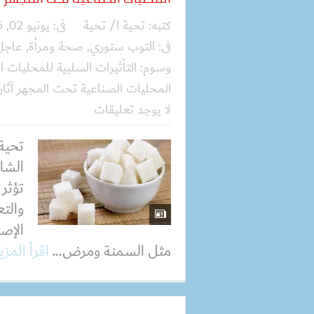
كتبه:
تحية ا/ تحية
فى:
يونيو 02, 2026
فى:
التوب ستوري
,
صحة ومرأة
,
عاجل
وسوم:
التأثيرات السلبية للمحليات ا
المحليات الصناعية تحت المجهر آثاره
لا يوجد تعليقات
تحية
الشائ
تؤثر 
والتع
الإصا
مثل السمنة ومرض...
اقرأ المز