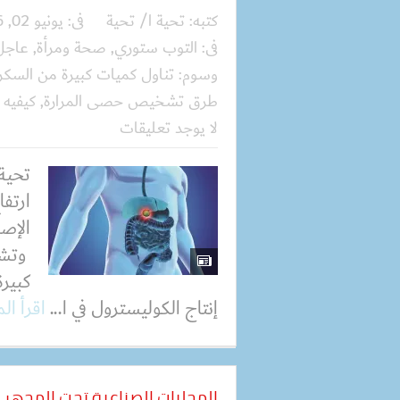
كتبه:
تحية ا/ تحية
فى:
يونيو 02, 2026
فى:
التوب ستوري
,
صحة ومرأة
,
عاجل
وسوم:
تناول كميات كبيرة من السكر 
طرق تشخيص حصى المرارة
,
كيفيه 
لا يوجد تعليقات
تحية
ارتف
الإصا
وتشي
كبيرة
إنتاج الكوليسترول في ا...
اقرأ ال
المحليات الصناعية تحت المجهر آث