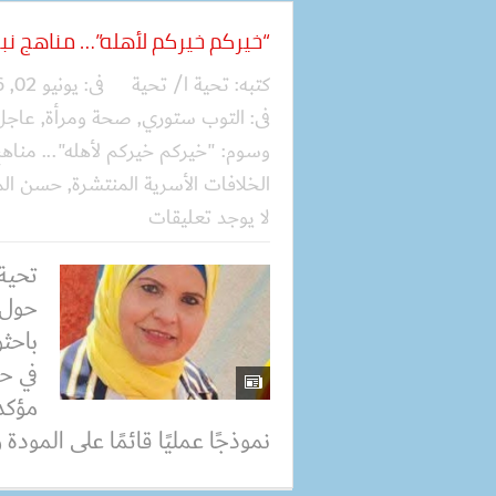
“خيركم خيركم لأهله”… مناهج نب
كتبه:
تحية ا/ تحية
فى:
يونيو 02, 2026
فى:
التوب ستوري
,
صحة ومرأة
,
عاجل
وسوم:
"خيركم خيركم لأهله"... مناه
الخلافات الأسرية المنتشرة
,
حسن الم
لا يوجد تعليقات
تحية
حول 
باحث
في ح
مؤكد
نموذجًا عمليًا قائمًا على المودة 