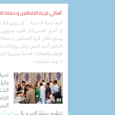
أهالي قرية الصنافين و حملة التبرع با
كتبه:
تحية ا/ تحية
فى:
يونيو 02, 2026
فى:
أخبار -المديريات
,
التوب ستوري
,
وسوم:
أهالي قرية الصنافين و حملة التبرع
الدكتور أحمد البيلي وكيل وزارة الصح
الإعلام والعلاقات العامة بمديرية ال
لا يوجد تعليقات
تحية 
وكيل
الشكر
التاب
المت
تنظيم حملة التبرع بال...
اقرأ ال