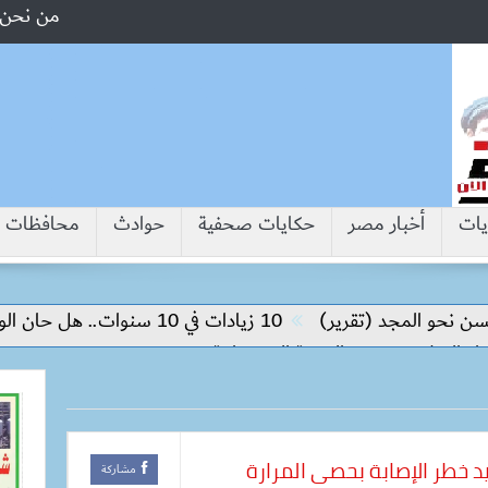
من نحن
يات
أخبار مصر
حكايات صحفية
حوادث
محافظات
مجد (تقرير)
10 زيادات في 10 سنوات.. هل حان الوقت لرفع دعم البنزين نهائيا؟
م وتحقيق التنمية المستدامة
د خطر الإصابة بحصى المرارة
مشاركة