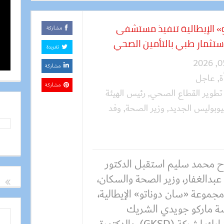
و» الإيطالية تنفيذ مستشفى
مشاركة
استثمار طبي بالتأمين الصحي
تغريدة
مشاركة
ة
,
عاجل
مشاركة
تطوير القطاع الصحي
,
رئيس الهيئة
بوليس الجديد
,
وزير الصحة
,
وفد
 محمد سليم استقبل الدكتور
عبدالغفار، وزير الصحة والسكان،
جموعة «سان دوناتو» الإيطالية،
سة ماركو جويدي الشريك