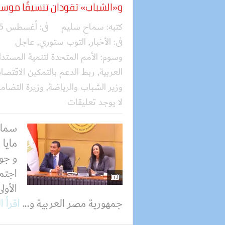
و«الشباب» تقودان تنسيقًا موسعً
كتبه:
سماح سليم
فى:
أغسطس 05, 2026
فى:
الأخبار
,
التوب ستوري
,
عاجل
وسوم:
الأمم المتحدة لتنمية المستدامة "CF
العربية
,
ربط الدعم بالتمكين الاقتصا
وزير الشباب والرياضة
,
وزيرة التضام
لا يوجد تعليقات
سماح
مايا 
و جوه
اجتما
الأول
جمهورية مصر العربية و...
اقرأ ا