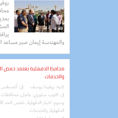
روفي
محافظ
بمدين
المش
يراف
والمهندسة إيمان صبر مساعد ال
محافظ الدقهلية يعتمد خفض الحد 
والخدمات
كتبه:
روفيدا يوسف
فى:
أغسطس 04, 2026
فى:
التوب ستوري
,
عاجل
,
محافظات
وسوم:
اخبار الدقهلية
,
خفض الحد الأدن
الدقهلية
,
والخدمات