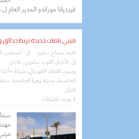
فيرديانا موراندو المدير العام ل..
ميني باصات جديدة تربط حدائق و
كتبه:
سماح سليم
فى:
أغسطس 05, 2026
فى:
الأخبار
,
التوب ستوري
,
عاجل
وسوم:
القطار الكهربائي
,
شركة «أكتا»
العاصمة
,
مدينة زهرة العاصمة
,
منظو
النقل
لا يوجد تعليقات
سماح
ميني