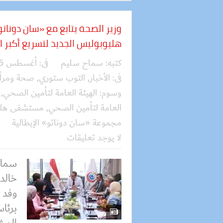
وزير الصحة يتابع مع «سان دونات
هليوبوليس الجديد لتسريع أكبر 
كتبه:
سماح سليم
فى:
أغسطس 05, 2026
فى:
الأخبار
,
التوب ستوري
,
صحة ومرأ
وسوم:
الهيئة العامة لتأمين الصحي
,
العامة لتأمين الصحي
,
مستشفى هليو
مجموعة «سان دوناتو» الإيطالية
لا يوجد تعليقات
سماح
خالد 
وفد م
برئا