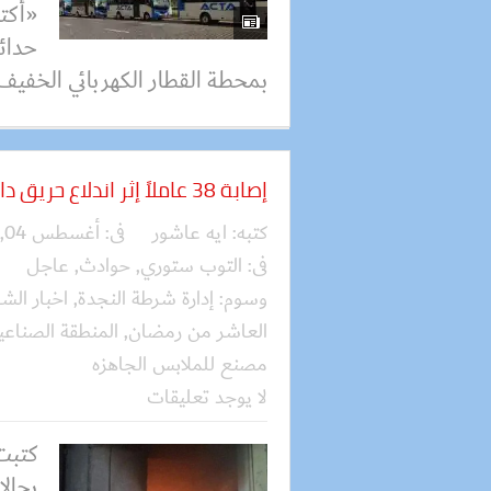
«أكت
حدائ
بمحطة القطار الكهربائي الخفيف (LRT) بح.
إصابة 38 عاملاً إثر اندلاع حريق داخل أحد المصانع
كتبه:
ايه عاشور
فى:
أغسطس 04, 2026
فى:
التوب ستوري
,
حوادث
,
عاجل
وسوم:
إدارة شرطة النجدة
,
اخبار الشر
العاشر من رمضان
,
المنطقة الصناعية
مصنع للملابس الجاهزه
لا يوجد تعليقات
بحال