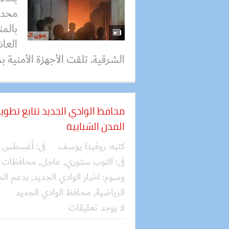
محدو
بالمن
العا
الشرقية. تلقت الأجهزة الأمنية بم
محافظ الوادي الجديد تتابع تطوي
المدن الشبابية
كتبه:
روفيدا يوسف
فى:
أغسطس 04, 2026
فى:
التوب ستوري
,
عاجل
,
محافظات
وسوم:
اخبار الوادي الجديد
,
بدعم الم
الرياضية
,
محافظ الوادي الجديد
لا يوجد تعليقات