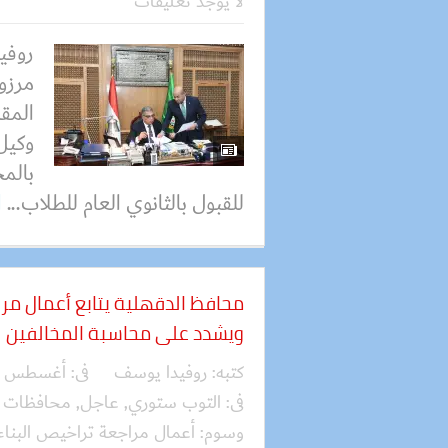
لا يوجد تعليقات
روفي
مرزو
المق
وكيل 
بالم
للقبول بالثانوي العام للطلاب...
ا
محافظ الدقهلية يتابع أعمال مرا
ويشدد على محاسبة المخالفين
كتبه:
روفيدا يوسف
فى:
أغسطس 04, 2026
فى:
التوب ستوري
,
عاجل
,
محافظات
وسوم:
أعمال مراجعة تراخيص البناء