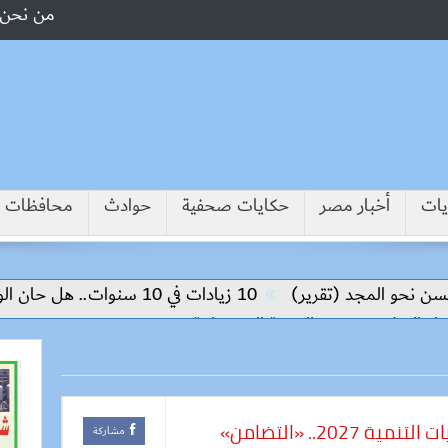
من نحن
يات
أخبار مصر
حكايات صحفية
حوادث
محافظات
لمجد (تقرير)
10 زيادات في 10 سنوات.. هل حان الوقت لرفع دعم البنزين نهائيا؟
م وتحقيق التنمية المستدامة
مصر تضع اللمسات الأخيرة لأولويات التنمية 2027.. «التضامن»
مشاركة