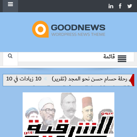
قائمة
 رحلة حسام حسن نحو المجد (تقرير)
10 زيادات في 10 سنوات.. هل حان الوقت لرفع دعم البنزين نهائيا؟