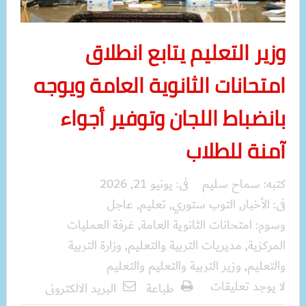
وزير التعليم يتابع انطلاق
امتحانات الثانوية العامة ويوجه
بانضباط اللجان وتوفير أجواء
آمنة للطلاب
كتبه:
سماح سليم
فى:
يونيو 21, 2026
فى:
الأخبار
,
التوب ستوري
,
تعليم
,
عاجل
وسوم:
امتحانات الثانوية العامة
,
غرفة العمليات
المركزية
,
مديريات التربية والتعليم
,
وزارة التربية
والتعليم
,
وزير التربية والتعليم والتعليم
لا يوجد تعليقات
طباعة
البريد الالكترونى