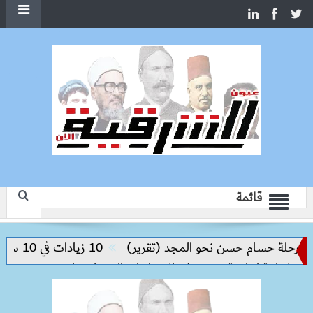
قائمة
لة حسام حسن نحو المجد (تقرير)
10 زيادات في 10 سنوات.. هل حان الوقت لرفع دعم البنزين نهائيا؟
 إنتاجية ترتكز على الاستثمار والتكنولوجيا