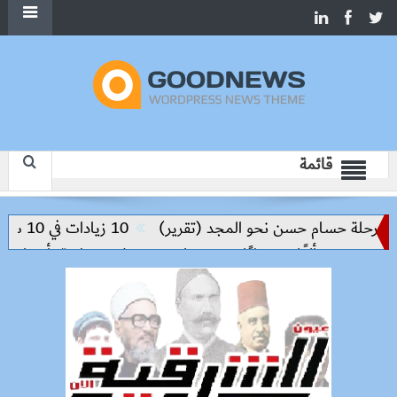
قائمة
حلة حسام حسن نحو المجد (تقرير)
10 زيادات في 10 سنوات.. هل حان الوقت لرفع دعم البنزين نهائيا؟
لو
حملات بيطرية بأسوان لتحصين