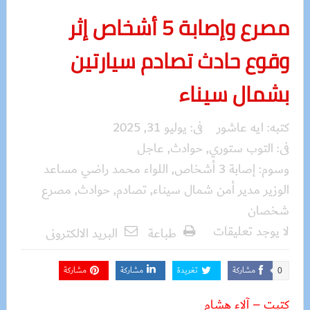
مصرع وإصابة 5 أشخاص إثر
وقوع حادث تصادم سيارتين
بشمال سيناء
كتبه:
ايه عاشور
فى:
يوليو 31, 2025
فى:
التوب ستوري
,
حوادث
,
عاجل
وسوم:
إصابة 3 أشخاص
,
اللواء محمد راضي مساعد
الوزير مدير أمن شمال سيناء
,
تصادم
,
حوادث
,
مصرع
شخصان
لا يوجد تعليقات
طباعة
البريد الالكترونى
مشاركة
تغريدة
مشاركة
مشاركة
0
كتبت – آلاء هشام