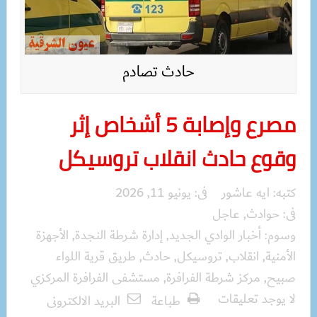
حادث تصادم
مصرع وإصابة 5 أشخاص إثر
وقوع حادث انقلاب تروسيكل
كتبه:
ايه عاشور
فى:
يونيو 11, 2026
فى:
حوادث
,
عاجل
وسوم:
أخبار الوادي الجديد
,
إدارة شرطة النجدة
,
الأجهزة
الأمنية
,
انقلاب
,
تروسيكل
,
حادث
,
طريق قرية اللواء
صبيح
,
مركز شرطة الفرافرة
,
مستشفى الفرافرة المركزي
لا يوجد تعليقات
طباعة
البريد الالكترونى