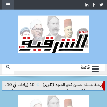
قائمة
حلة حسام حسن نحو المجد (تقرير)
10 زيادات في 10 سنوات.. هل حان الوقت لرفع دعم البنزين نهائيا؟
يلو
حملات بيطرية بأسوان لتحصين