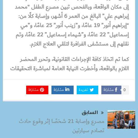
إلى مكان الواقعة، وبالفحص تبين مصرع الطفل “محمد
إبراهيم علي” البالغ من العمر 6 أشهر، وإصابة كلًا من:
“إبراهيم أنور” 19 عامًا، و”زينب أنور” 25 عامًا، و”مي
إسماعيل” 22 عامًا، و”شيماء إسماعيل” 22 عامًا، وتم
نقلهم إلى مستشفى الفرافرة لتلقي العلاج اللازم.
كما تم اتخاذ كافة الإجراءات القانونية، وتحرر المحضر
اللازم بالواقعة، وأخطرت النيابة العامة لمباشرة التحقيقات
مشاركة
تغريدة
مشاركة
مشاركة
0
السابق
مصرع وإصابة 21 شخصًا إثر وقوع حادث
تصادم سيارتين