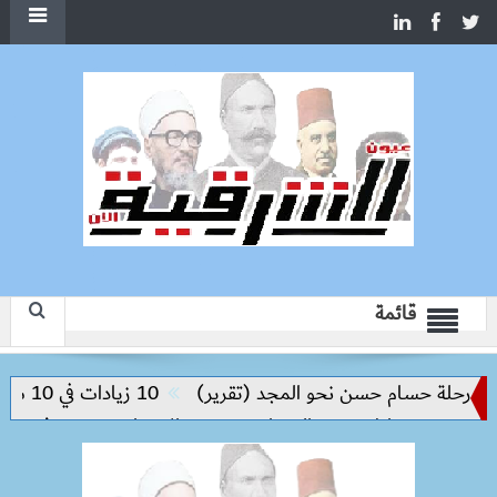
قائمة
حلة حسام حسن نحو المجد (تقرير)
10 زيادات في 10 سنوات.. هل حان الوقت لرفع دعم البنزين نهائيا؟
د من مخاطر مرض السعار
وزيرة الإسكان تسرّع توفيق أوضاع أر