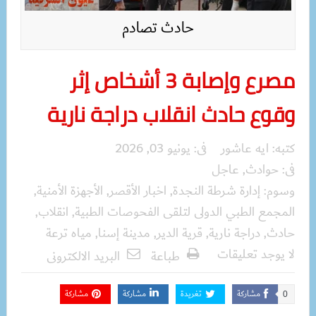
حادث تصادم
مصرع وإصابة 3 أشخاص إثر
وقوع حادث انقلاب دراجة نارية
كتبه:
ايه عاشور
فى:
يونيو 03, 2026
فى:
حوادث
,
عاجل
وسوم:
إدارة شرطة النجدة
,
اخبار الأقصر
,
الأجهزة الأمنية
,
المجمع الطبي الدولى لتلقى الفحوصات الطبية
,
انقلاب
,
حادث
,
دراجة نارية
,
قرية الدير
,
مدينة إسنا
,
مياه ترعة
لا يوجد تعليقات
طباعة
البريد الالكترونى
مشاركة
تغريدة
مشاركة
مشاركة
0