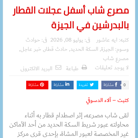
مصرع شاب أسفل عجلات القطار
بالبدرشين في الجيزة
كتبه:
ايه عاشور
فى:
يوليو 08, 2026
فى:
حوادث
وسوم:
الجيزة
,
السكة الحديد
,
حادث قطار
,
خبر عاجل
,
مصرع شاب
لا يوجد تعليقات
طباعة
البريد الالكترونى
مشاركة
تغريدة
مشاركة
مشاركة
0
كتبت – آلاء الدسوقي
لقى شاب مصرعه، إثر اصطدام قطار به أثناء
محاولته عبور شريط السكة الحديد من أحد الأماكن
غير المخصصة لعبور المشاة، بإحدى قرى مركز