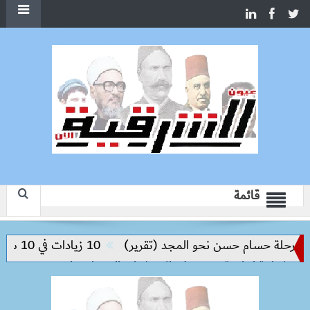
قائمة
رحلة حسام حسن نحو المجد (تقرير)
10 زيادات في 10 سنوات.. هل حان الوقت لرفع دعم البنزين نهائيا؟
كة إنتاجية ترتكز على الاستثمار والتكنولوجيا