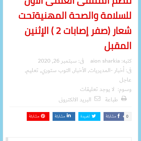
تنظم الملتقى العلمى الأول
للسلامة والصحة المهنيةتحت
شعار (صفر إصابات 2 ) الإثنين
المقبل
كتبه:
aion sharkia
فى:
سبتمبر 26, 2020
فى:
أخبار -المديريات
,
الأخبار
,
التوب ستوري
,
تعليم
,
عاجل
وسوم:
لا يوجد تعليقات
طباعة
البريد الالكترونى
مشاركة
تغريدة
مشاركة
مشاركة
0