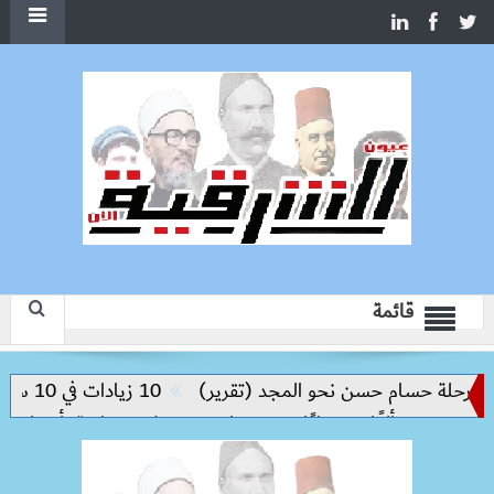
قائمة
حلة حسام حسن نحو المجد (تقرير)
10 زيادات في 10 سنوات.. هل حان الوقت لرفع دعم البنزين نهائيا؟
يلو
حملات بيطرية بأسوان لتحصين