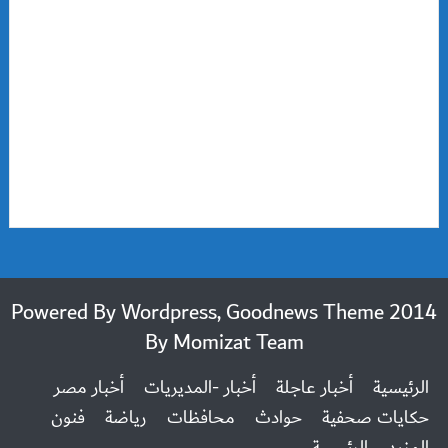
2014 Powered By Wordpress, Goodnews Theme
By
Momizat Team
الرئيسية
أخبار عاجلة
أخبار -المديريات
أخبار مصر
حكايات صحفية
حوادث
محافظات
رياضة
فنون