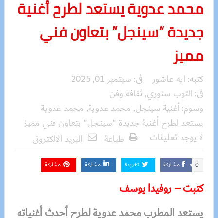
محمد عدوية يستعد لطرح أغنية
جديدة “سينجل” بتعاون فني
مميز
كتبه:
ايه عاشور
فى:
سبتمبر 01, 2025
فى:
التوب ستوري
,
ثقافة وفن
وسوم:
أغنية سينجل
,
محمد عدوية
,
محمد عدوية
يستعد لطرح أغنية جديدة "سينجل" بتعاون فني مميز
لا يوجد تعليقات
طباعة
البريد الالكترونى
مشاركة
تغريدة
مشاركة
مشاركة
0
كتبت – روفيدا يوسف
يستعد المطرب محمد عدوية لطرح أحدث أغنياته