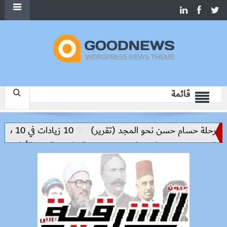
قائمة
حلة حسام حسن نحو المجد (تقرير)
10 زيادات في 10 سنوات.. هل حان الوقت لرفع دعم البنزين نهائيا؟
. ومحمود مصطفى طه يقود مسيرة التطوير والتميز الأكاديمي