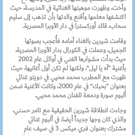
وأخت، وظهرت موهبتها الغنائية في المدرسة، حيث
اكتشفها معلمها وأقنع والدتها بأن تذهب إلى سليم
سحاب، قائد أوركسترا في دار الأوبرا المصرية
.
وقامت شيرين بالغناء أمامه فأُعجب بصوتها
الجميل، وعملت في الكورال بدار الأوبرا المصرية،
حيث بدأت مشوارها الفني في أوائل عام 2002
بأغنية “آه يا ليل”، ولكنها لم تكن أول أغانيها، حيث
ظهرت مع المطرب محمد محيي في دويتو غنائي
بعنوان “بحبك” في عام 2000، وكانت الأغنية ضمن
ألبوم صورة ودمعة للفنان محمد محيي
.
وجاءت انطلاقة شيرين الحقيقية مع تامر حسني،
والذي كان وجها جديداً أيضا، في ألبوم غنائي
مشترك بعنوان فري ميكس 3 في صيف عام