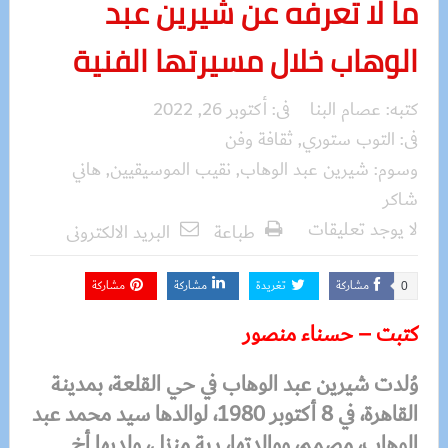
ما لا تعرفه عن شيرين عبد
الوهاب خلال مسيرتها الفنية
كتبه:
عصام البنا
فى:
أكتوبر 26, 2022
فى:
التوب ستوري
,
ثقافة وفن
وسوم:
شيرين عبد الوهاب
,
نقيب الموسيقيين
,
هاني
شاكر
لا يوجد تعليقات
طباعة
البريد الالكترونى
مشاركة
تغريدة
مشاركة
مشاركة
0
كتبت – حسناء منصور
وُلدت شيرين عبد الوهاب في حي القلعة، بمدينة
القاهرة، في 8 أكتوبر 1980، لوالدها سيد محمد عبد
الوهاب، مصمم، ووالدتها، ربة منزل، ولديها أخ