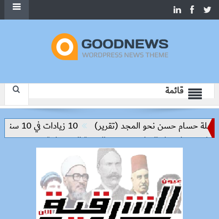
قائمة
 حسام حسن نحو المجد (تقرير)
10 زيادات في 10 سنوات.. هل حان الوقت لرفع دعم البنزين نهائيا؟
 مفتاح بناء السلام وتحقيق التنمية المستدامة