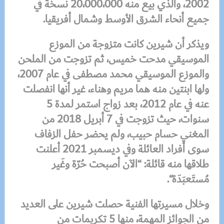
2002، والذي بيع منه 20،000،000 نسخة في
جميع أنحاء الشرق الأوسط وشمال أفريقيا
.
ويذكر أن شيرين كانت متزوجة من الموزع
الموسيقي مدحت خميس، ثم تزوجت من الملحن
والموزع الموسيقي محمد مصطفى في عام 2007،
ولها ابنتين منه هما مريم وهناء، غير أنها انفصلت
عنه في عام 2012، بعد زواج استمر لمدة 5
سنوات، حيث تزوجت في 7 أبريل 2018 من
المغني حسام حبيب، ولم يحضر حفل الزفاف
سوى أفراد العائلة وفي ديسمبر 2021 أعلنت
طلاقها منه قائلة: “الآن أصبحت حُرّة وغَير
مُستَعبَدَة
“.
وخلال مسيرتها الفنية حصلت شيرين على العديد
من الجوائز المهمة، منها 5 تكريمات من