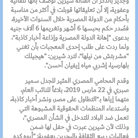
وجدير بالذكر أن الفنانة شيرين توصف بأنها تلقائية
وعفوية، إلا أن تعليقاتها قوبلت في أكثر من مناسبة
بأحكام من الدولة المصرية خلال السنوات الأخيرة،
فصُدر حكم بحبسها 6 أشهر وتغريمها 6 آلاف جنيه
بدعوى “إهانة الدولة المصرية وإذاعة أخبار كاذبة”،
ولما ردت على طلب إحدى المعجبات بأن تغني
“مشربتش من نيلها”، لترد شيرين: “هيجيلك
بلهارسيا، إشربي مياه إيفيان أحسن
“.
وقدم المحامي المصري المثير للجدل سمير
صبري في 22 مارس 2019، بلاغاً للنائب العام،
متهما إياها بـ”التطاول على مصر، ونشر أخبار كاذبة،
واستدعاء المنظمات الحقوقية المشبوهة التي
تعمل ضد البلاد للتدخل في الشأن المصري”،
وذلك لأن شيرين عبرت في حفل لها ضمن
فعاليات ربيع الثقافة بالبحرين بعفوية: “أيوه كده