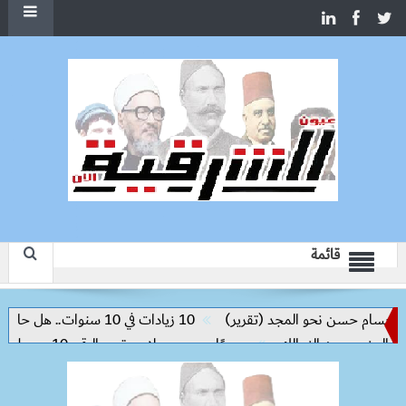
قائمة
م حسن نحو المجد (تقرير)
10 زيادات في 10 سنوات.. هل حان الوقت لرفع دعم البنزين نهائيا؟
رسميًا.. محمد صلاح يرتدي الرقم 10 مع طرابزون سبور ويبعث أول رسالة للجماهير