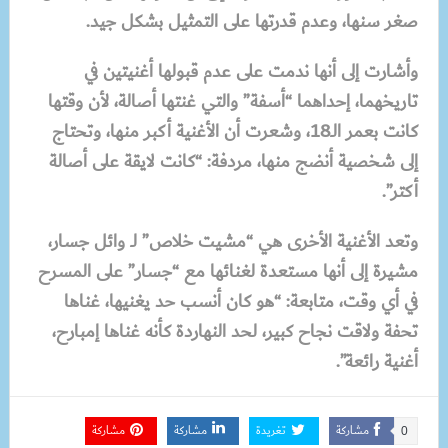
صغر سنها، وعدم قدرتها على التمثيل بشكل جيد.
وأشارت إلى أنها ندمت على عدم قبولها أغنيتين في
تاريخهما، إحداهما “أسفة” والتي غنتها أصالة، لأن وقتها
كانت بعمر الـ18، وشعرت أن الأغنية أكبر منها، وتحتاج
إلى شخصية أنضج منها، مردفة: “كانت لايقة على أصالة
أكتر”.
وتعد الأغنية الأخرى هي “مشيت خلاص” لـ وائل جسار،
مشيرة إلى أنها مستعدة لغنائها مع “جسار” على المسرح
في أي وقت، متابعة: “هو كان أنسب حد يغنيها، غناها
تحفة ولاقت نجاح كبير، لحد النهاردة كأنه غناها إمبارح،
أغنية رائعة”.
مشاركة
تغريدة
مشاركة
مشاركة
0