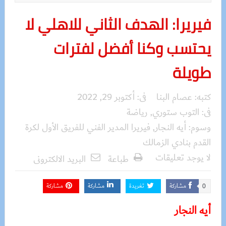
فيريرا: الهدف الثاني للاهلي لا
يحتسب وكنا أفضل لفترات
طويلة
كتبه:
عصام البنا
فى:
أكتوبر 29, 2022
فى:
التوب ستوري
,
رياضة
وسوم:
أيه النجار
,
فيريرا المدير الفني للفريق الأول لكرة
القدم بنادي الزمالك
لا يوجد تعليقات
طباعة
البريد الالكترونى
مشاركة
تغريدة
مشاركة
مشاركة
0
أيه النجار