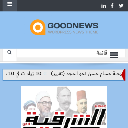
قائمة
حلة حسام حسن نحو المجد (تقرير)
10 زيادات في 10 سنوات.. هل حان الوقت لرفع دعم البنزين نهائيا؟
ليم مفتاح بناء السلام وتحقيق التنمية المستدامة