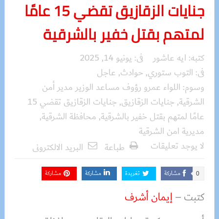
جنايات الزقازيق تقضي 15 عامًا
لمتهم بقتل خفير بالشرقية
كتبه:
ايه عاشور
فى:
يونيو 14, 2025
فى:
التوب ستوري
,
حوادث
,
عاجل
وسوم:
اللواء عمرو رؤوف مساعد الوزير مدير أمن
الشرقية
,
جنايات الزقازيق
,
جنايات الزقازيق تقضي 15
عامًا لمتهم بقتل خفير بالشرقية
,
محافظة الشرقية
,
مديرية امن الشرقية
لا يوجد تعليقات
طباعة
البريد الالكترونى
مشاركة
تغريدة
مشاركة
مشاركة
0
كتبت –
إيمان أشرف