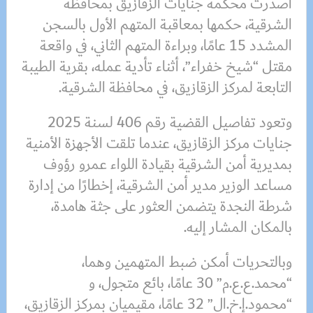
أصدرت محكمة جنايات الزقازيق بمحافظة
الشرقية، حكمها بمعاقبة المتهم الأول بالسجن
المشدد 15 عامًا، وبراءة المتهم الثاني، في واقعة
مقتل “شيخ خفراء”، أثناء تأدية عمله، بقرية الطيبة
التابعة لمركز الزقازيق، في محافظة الشرقية.
وتعود تفاصيل القضية رقم 406 لسنة 2025
جنايات مركز الزقازيق، عندما تلقت الأجهزة الأمنية
بمديرية أمن الشرقية بقيادة اللواء عمرو رؤوف
مساعد الوزير مدير أمن الشرقية، إخطارًا من إدارة
شرطة النجدة يتضمن العثور على جثة هامدة،
بالمكان المشار إليه.
وبالتحريات أمكن ضبط المتهمين وهما،
“محمد.ع.ع.م” 30 عامًا، بائع متجول، و
“محمود.إ.خ.ال” 32 عامًا، مقيميان بمركز الزقازيق،