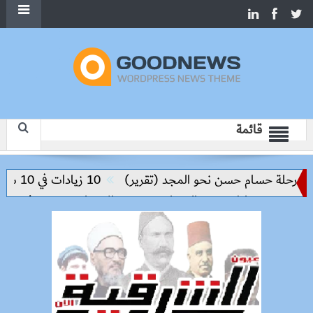
قائمة
لة حسام حسن نحو المجد (تقرير)
10 زيادات في 10 سنوات.. هل حان الوقت لرفع دعم البنزين نهائيا؟
 من مخاطر مرض السعار
وزيرة الإسكان تسرّع توفيق أوضاع أرا