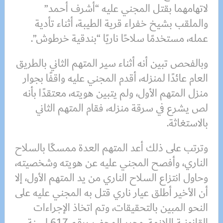
لاتهامهما بقتل المجني عليه “أشرف أحمد”
والملقب بشيخ خفراء قرية الطيبة، أثناء تأدية
عمله، مستخدمًا سلاحًا ناريًا “بندقية خرطوش”.
وبالفحص تبين أنه أثناء سير المتهم الثاني بالطريق
العام عائدًا لمنزله، أقدم المجني عليه واقفًا بجوار
منزل المتهم الأول، ولم يتبين هويته، معتقدًا بأنه
لص يشرع في سرقة منزله، فقام المتهم الثاني
بالاستغاثة.
وترتب على ذلك أعد المتهم العدة ممسكًا بالسلاح
الناري، وأفصح المجني عليه عن هويته وشخصيته،
وحاول انتزاع السلاح الناري من يد المتهم الأول، إلا
أن الأخير أطلق عيار ناري قتل به المجني عليه على
النحو المبين بالتحقيقات، وتم اتخاذ الإجراءات
القانونية اللازمة، وحرر المحضر برقم 617 لسنة