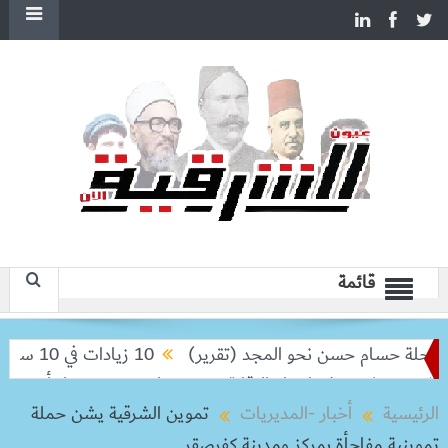
قائمة
لة حسام حسن نحو المجد (تقرير)
10 زيادات في 10 سنوات.. هل حان الوقت لرفع دعم البنزين نهائيا؟
ويشدد على إحكام الرقابة
رمضان 2027.. مفاجأة محمد رمضان لجمهوره في مسلسل “عشماوي”
الرئيسية
أخبار -المديريات
تموين الشرقية يشن حملة
تموينية مفاجأة بمركز ومدينة كفرصقر