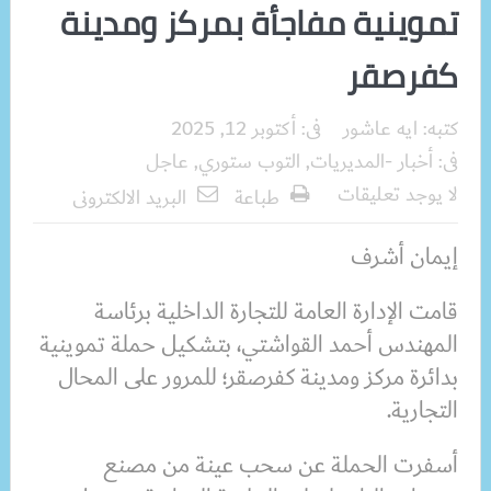
تموينية مفاجأة بمركز ومدينة
كفرصقر
كتبه:
ايه عاشور
فى:
أكتوبر 12, 2025
فى:
أخبار -المديريات
,
التوب ستوري
,
عاجل
لا يوجد تعليقات
طباعة
البريد الالكترونى
إيمان أشرف
قامت الإدارة العامة للتجارة الداخلية برئاسة
المهندس أحمد القواشتي، بتشكيل حملة تموينية
بدائرة مركز ومدينة كفرصقر؛ للمرور على المحال
التجارية.
أسفرت الحملة عن سحب عينة من مصنع