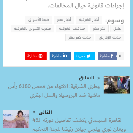
إجراءات قانونية حيال المخالفات.
وسوم:
أخبار الشرقية
أخبار مصر
ضبط الأسواق
عاجل
كفر صقر
محافظة الشرقية
مديرية التموين بالشرقية
مدينة الزقازيق
مدينة كفر صقر
مشاركة
تغريدة
مشاركة
مشاركة
0
السابق
بيطري الشرقية: الانتهاء من فحص 6180 رأس
ماشية ضد البروسيلا والسل البقري
التالى
القاهرة السينمائي يكشف تفاصيل دورته الـ46
ويعلن نوري بيلجي جيلان رئيسًا للجنة التحكيم