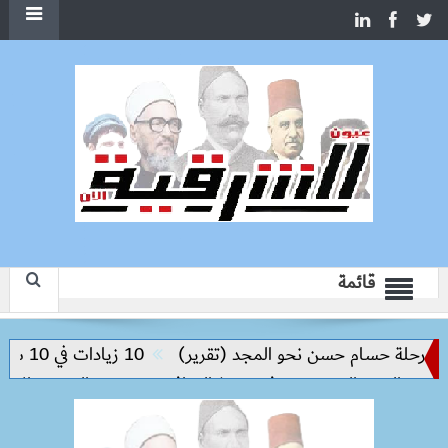
قائمة
حلة حسام حسن نحو المجد (تقرير)
10 زيادات في 10 سنوات.. هل حان الوقت لرفع دعم البنزين نهائيا؟
لعبور الجديدة وتدفع تنفيذ المرافق
سعر الحديد والاسمنت اليوم 