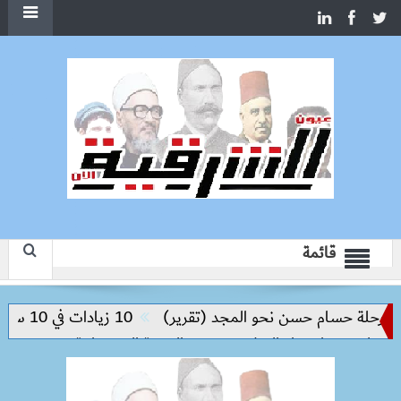
قائمة
حلة حسام حسن نحو المجد (تقرير)
10 زيادات في 10 سنوات.. هل حان الوقت لرفع دعم البنزين نهائيا؟
يم مفتاح بناء السلام وتحقيق التنمية المستدامة