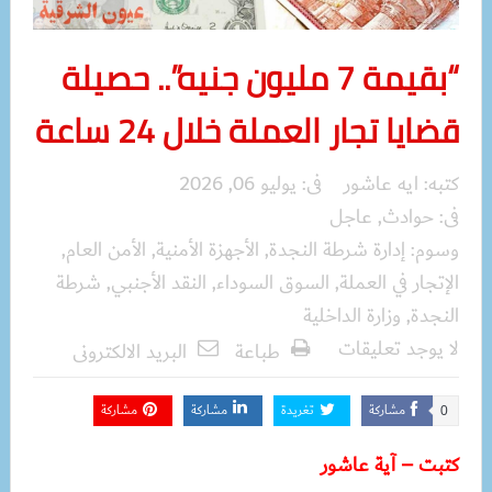
“بقيمة 7 مليون جنيه”.. حصيلة
قضايا تجار العملة خلال 24 ساعة
كتبه:
ايه عاشور
فى:
يوليو 06, 2026
فى:
حوادث
,
عاجل
وسوم:
إدارة شرطة النجدة
,
الأجهزة الأمنية
,
الأمن العام
,
الإتجار في العملة
,
السوق السوداء
,
النقد الأجنبي
,
شرطة
النجدة
,
وزارة الداخلية
لا يوجد تعليقات
طباعة
البريد الالكترونى
مشاركة
تغريدة
مشاركة
مشاركة
0
كتبت – آية عاشور