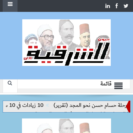
قائمة
حلة حسام حسن نحو المجد (تقرير)
10 زيادات في 10 سنوات.. هل حان الوقت لرفع دعم البنزين نهائيا؟