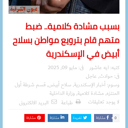
بسبب مشادة كلامية.. ضبط
متهم قام بترويع مواطن بسلاح
أبيض في الإسكندرية
كتبه:
ايه عاشور
فى:
مايو 09, 2025
فى:
حوادث
,
عاجل
وسوم:
أخبار الإسكندرية
,
سلاح أبيض
,
قسم شرطة أول
المنتزه
,
مشادة كلامية
,
وزارة الداخلية
لا يوجد تعليقات
طباعة
البريد الالكترونى
مشاركة
تغريدة
مشاركة
مشاركة
0