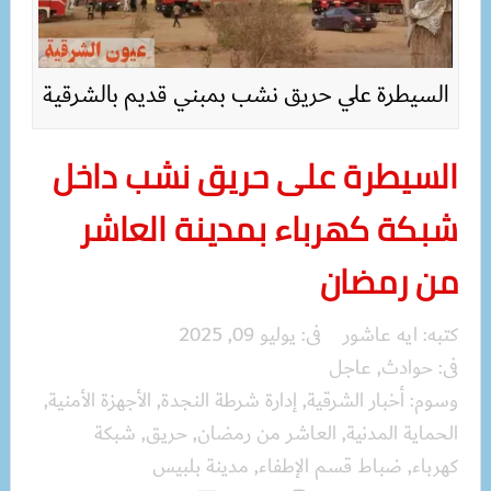
السيطرة علي حريق نشب بمبني قديم بالشرقية
السيطرة على حريق نشب داخل
شبكة كهرباء بمدينة العاشر
من رمضان
كتبه:
ايه عاشور
فى:
يوليو 09, 2025
فى:
حوادث
,
عاجل
وسوم:
أخبار الشرقية
,
إدارة شرطة النجدة
,
الأجهزة الأمنية
,
الحماية المدنية
,
العاشر من رمضان
,
حريق
,
شبكة
كهرباء
,
ضباط قسم الإطفاء
,
مدينة بلبيس