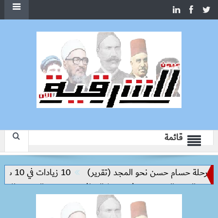
قائمة
حلة حسام حسن نحو المجد (تقرير)
10 زيادات في 10 سنوات.. هل حان الوقت لرفع دعم البنزين نهائيا؟
لعبور الجديدة وتدفع تنفيذ المرافق
سعر الحديد والاسمنت اليوم 