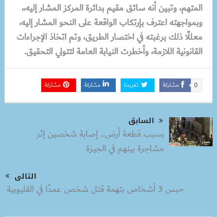
المتهم، وتبين أنه سائق مقيم بدائرة المركز المشار إليه،،
وبمواجهته اعترف بإرتكاب الواقعة على النحو المشار إليه،
معللًا ذلك برغبته في اختصار الطريق، وتم اتخاذ الإجراءات
القانونية اللازمة، وأخطرت النيابة العامة لتتولي التحقيق.
مشاركة
تغريدة
مشاركة
مشاركة
0
السابق
بسبب قطعة أرض.. إصابة شخصين إثر
مشاجرة بينهم في الجيزة
التالى
حبس 3 أشخاص بتهمة قتل شخص عمدًا في القليوبية