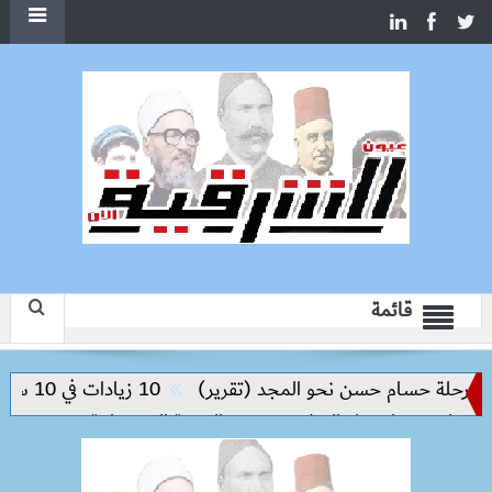
قائمة
حلة حسام حسن نحو المجد (تقرير)
10 زيادات في 10 سنوات.. هل حان الوقت لرفع دعم البنزين نهائيا؟
ليم مفتاح بناء السلام وتحقيق التنمية المستدامة