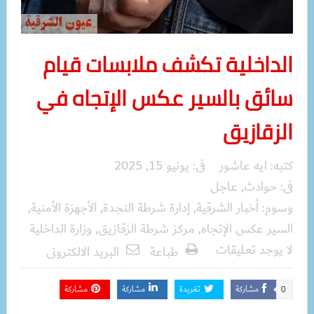
الداخلية تكشف ملابسات قيام
سائق بالسير عكس الإتجاه في
الزقازيق
كتبه:
ايه عاشور
فى:
يونيو 15, 2025
فى:
حوادث
,
عاجل
وسوم:
أخبار الشرقية
,
إدارة شرطة النجدة
,
الأجهزة الأمنية
,
السير عكس الإتجاه
,
مركز شرطة الزقازيق
,
وزارة الداخلية
لا يوجد تعليقات
طباعة
البريد الالكترونى
مشاركة
تغريدة
مشاركة
مشاركة
0