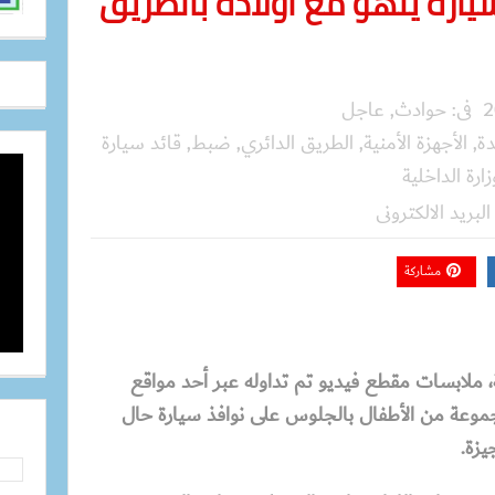
يارة يلهو مع أولاده بالطريق
فى:
حوادث
,
عاجل
دة
,
الأجهزة الأمنية
,
الطريق الدائري
,
ضبط
,
قائد سيارة
زارة الداخلية
البريد الالكترونى
مشاركة
ة، ملابسات مقطع فيديو تم تداوله عبر أحد مواقع
موعة من الأطفال بالجلوس على نوافذ سيارة حال
يزة.