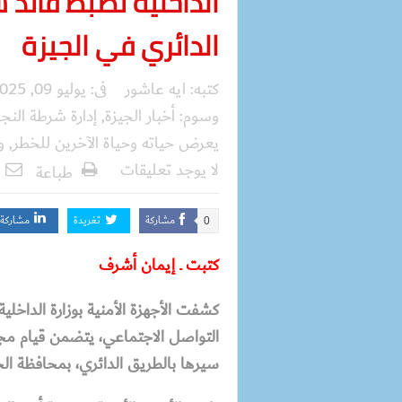
الداخلية تضبط قائد س
الدائري في الجيزة
كتبه:
ايه عاشور
فى:
يوليو 09, 2025
وسوم:
أخبار الجيزة
,
إدارة شرطة النج
يعرض حياته وحياة الآخرين للخطر
,
و
لا يوجد تعليقات
طباعة
مشاركة
تغريدة
مشاركة
0
كتبت ـ إيمان أشرف
كشفت الأجهزة الأمنية بوزارة الداخلي
التواصل الاجتماعي، يتضمن قيام مج
سيرها بالطريق الدائري، بمحافظة الج