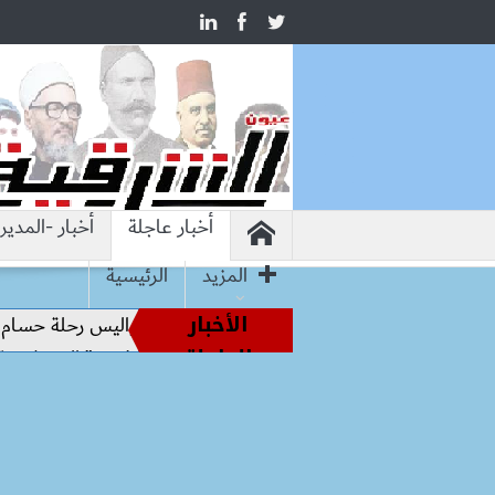
أخبار عاجلة
أخبار -المدير
المزيد
الرئيسية
الأخبار
 أساطير الملاعب إلى قيادة الفراعنة.. كواليس رحلة حسام حسن نح
العاجلة
ة العامة للاستثمار تستقبل “Hirdaramani” السريلانكية لبحث التوسع في السوق المصرية