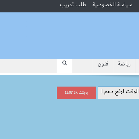
سياسة الخصوصية
طلب تدريب
رياضة
فنون
“جبروت امرأة”.. مارست الرذيلة أمام زو
جرينتش+2 12:07