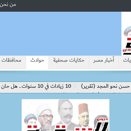
من نحن
يات
أخبار مصر
حكايات صحفية
حوادث
محافظات
و المجد (تقرير)
10 زيادات في 10 سنوات.. هل حان الوقت لرفع دعم البنزين نهائيا؟