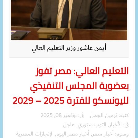
أيمن عاشور وزير التعليم العالي
التعليم العالي: مصر تفوز
بعضوية المجلس التنفيذي
لليونسكو للفترة 2025 – 2029
كتبه:
نرمين الجمل
فى:
نوفمبر 08, 2025
فى:
الأخبار
,
التوب ستوري
,
عاجل
وسوم:
أخبار مصر
,
أخبار مصر اليوم
,
الإنجازات المصرية