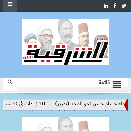
قائمة
لة حسام حسن نحو المجد (تقرير)
10 زيادات في 10 سنوات.. هل حان الوقت لرفع دعم البنزين نهائيا؟
 إنتاجية ترتكز على الاستثمار والتكنولوجيا