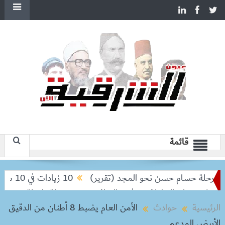
قائمة
حلة حسام حسن نحو المجد (تقرير)
10 زيادات في 10 سنوات.. هل حان الوقت لرفع دعم البنزين نهائيا؟
 تودعان البطولة من ثمن النهائي
بعد رحلة طويلة.. ميسي يعود إ
الرئيسية
حوادث
الأمن العام يضبط 8 أطنان من الدقيق
الأبيض المدعم