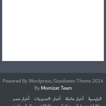
2014 Powered By Wordpress, Goodnews Theme
By
Momizat Team
الرئيسية
أخبار عاجلة
أخبار -المديريات
أخبار مصر
حكايات صحفية
حوادث
محافظات
رياضة
فنون