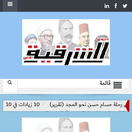
قائمة
 رحلة حسام حسن نحو المجد (تقرير)
10 زيادات في 10 سنوات.. هل حان الوقت لرفع دعم البنزين نهائيا؟