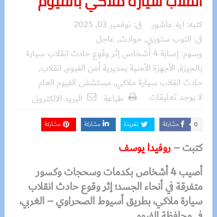
انقلاب سيارة ملاكي بالفيوم
كتبه:
ايه عاشور
فى:
نوفمبر 03, 2025
فى:
التوب ستوري
,
حوادث
,
عاجل
وسوم:
إصابة 4 أشخاص إثر وقوع حادث انقلاب سيارة
بالجيزة
,
الأجهزة الأمنية بمديرية أمن الفيوم
,
انقلاب
,
حادث انقلاب سيارة ملاكي
,
مستشفى الفيوم العام
لا يوجد تعليقات
طباعة
البريد الالكترونى
مشاركة
تغريدة
مشاركة
مشاركة
0
كتبت –
روفيدا يوسف
أصيب 4 أشخاص بكدمات وسحجات وكسور
متفرقة في أنحاء الجسد؛ إثر وقوع حادث انقلاب
سيارة ملاكي، بطريق أسيوط الصحراوي – الغربي،
في محافظة الفيوم.