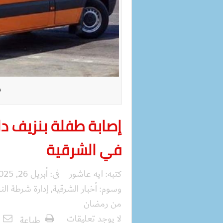
س
إصابة طفلة بنزيف د
في الشرقية
كتبه:
ايه عاشور
فى:
أبريل 26, 2025
وسوم:
أخبار الشرقية
,
إدارة شرطة الن
من رمضان
لا يوجد تعليقات
طباعة