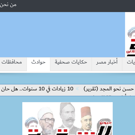
من نحن
يات
أخبار مصر
حكايات صحفية
حوادث
محافظات
المجد (تقرير)
10 زيادات في 10 سنوات.. هل حان الوقت لرفع دعم البنزين نهائيا؟