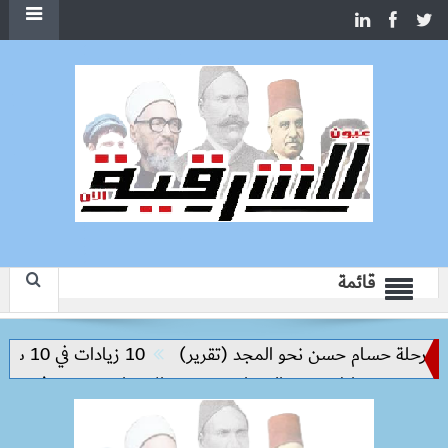
قائمة
حلة حسام حسن نحو المجد (تقرير)
10 زيادات في 10 سنوات.. هل حان الوقت لرفع دعم البنزين نهائيا؟
 من مخاطر مرض السعار
وزيرة الإسكان تسرّع توفيق أوضاع أر