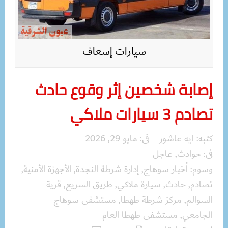
سيارات إسعاف
إصابة شخصين إثر وقوع حادث
تصادم 3 سيارات ملاكي
كتبه:
ايه عاشور
فى:
مايو 29, 2026
فى:
حوادث
,
عاجل
وسوم:
أخبار سوهاج
,
إدارة شرطة النجدة
,
الأجهزة الأمنية
,
تصادم
,
حادث
,
سيارة ملاكي
,
طريق السريع
,
قرية
السوالم
,
مركز شرطة طهطا
,
مستشفى سوهاج
الجامعي
,
مستشفى طهطا العام