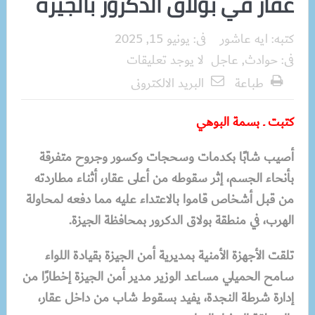
عقار في بولاق الدكرور بالجيزة
كتبه:
ايه عاشور
فى:
يونيو 15, 2025
فى:
حوادث
,
عاجل
لا يوجد تعليقات
طباعة
البريد الالكترونى
كتبت ـ بسمة البوهي
أصيب شابًا بكدمات وسحجات وكسور وجروح متفرقة
بأنحاء الجسم، إثر سقوطه من أعلى عقار، أثناء مطاردته
من قبل أشخاص قاموا بالاعتداء عليه مما دفعه لمحاولة
الهرب، في منطقة بولاق الدكرور بمحافظة الجيزة.
تلقت الأجهزة الأمنية بمديرية أمن الجيزة بقيادة اللواء
سامح الحميلي مساعد الوزير مدير أمن الجيزة إخطارًا من
إدارة شرطة النجدة، يفيد بسقوط شاب من داخل عقار،