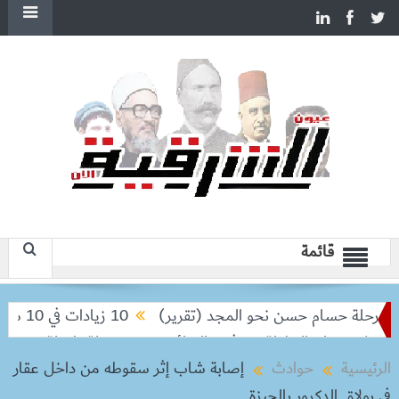
قائمة
حلة حسام حسن نحو المجد (تقرير)
10 زيادات في 10 سنوات.. هل حان الوقت لرفع دعم البنزين نهائيا؟
تودعان البطولة من ثمن النهائي
بعد رحلة طويلة.. ميسي يعود إ
الرئيسية
حوادث
إصابة شاب إثر سقوطه من داخل عقار
في بولاق الدكرور بالجيزة