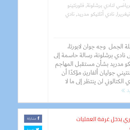
لرياضي لنادي برشلونة
,
فلورنتينو
يغريرا
,
نادي أتلتيكو مدريد
,
نادي
ة الجمل وجه جوان لابورتا،
 نادي برشلونة، رسالة حاسمة إلى
يكو مدريد بشأن مستقبل المهاجم
نتيني جوليان ألفاريز، مؤكدًا أن
ي الكتالوني لن ينتظر إلى ما لا
يد
ي يدخل غرفة العمليات
مشاركة
تغريدة