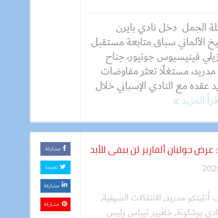
ة الجمل دخل نادي بايرن
يخ الألماني سباق متابعة مستقبل
ازيلي فينيسيوس جونيور، جناح
 مدريد، مستغلًا تعثر مفاوضات
 عقده مع النادي الإسباني خلال
قرأ المزيد
 عرض جوليان ألفاريز لن يبقى للأبد
مشاركة
تغريدة
مشاركة
ب أتليتكو مدريد
,
الانتقالات الصيفية
,
مشاركة
ادي برشلونة
,
خافيير تيباس رئيس