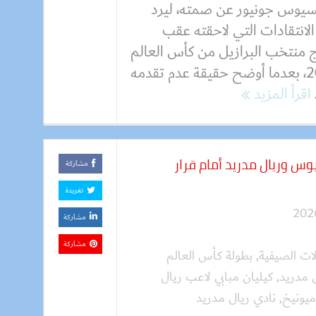
سيوس جونيور عن صمته، ليرد
لانتقادات التي لاحقته عقب
 منتخب البرازيل من كأس العالم
2026، بعدما أوضح حقيقة عدم تقدمه
اقرأ المزيد
وس وريال مدريد أمام قرار
مشاركة
تغريدة
مشاركة
مشاركة
الات الصيفية
,
بطولة كأس العالم
 مدريد
,
كيليان مبابي لاعب ريال
ميونيخ
,
نادي ريال مدريد