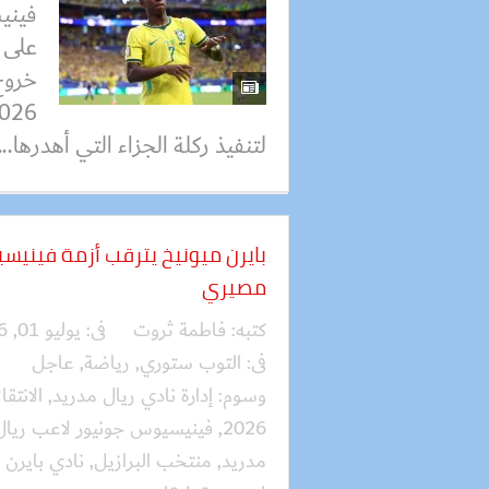
فيني
على ا
خروج
لتنفيذ ركلة الجزاء التي أهدرها...
بايرن ميونيخ يترقب أزمة فينيسي
مصيري
كتبه:
فاطمة ثروت
فى:
يوليو 01, 2026
فى:
التوب ستوري
,
رياضة
,
عاجل
وسوم:
إدارة نادي ريال مدريد
,
الانتق
2026
,
فينيسيوس جونيور لاعب ريال
مدريد
,
منتخب البرازيل
,
نادي بايرن 