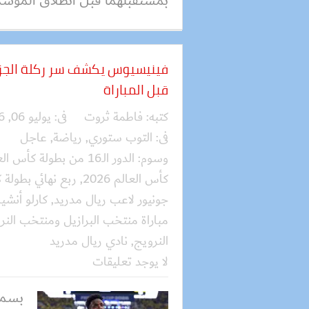
بمستقبلهما قبل انطلاق الموسم 
فينيسيوس يكشف سر ركلة الجزاء
قبل المباراة
كتبه:
فاطمة ثروت
فى:
يوليو 06, 2026
فى:
التوب ستوري
,
رياضة
,
عاجل
وسوم:
الدور الـ16 من بطولة كأس العالم 2026
كأس العالم 2026
,
ربع نهائي بطولة كأ
جونيور لاعب ريال مدريد
,
كارلو أنشي
مباراة منتخب البرازيل ومنتخب النر
النرويج
,
نادي ريال مدريد
لا يوجد تعليقات
بسمل