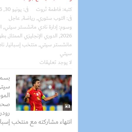
كتبه:
فاطمة ثروت
فى:
يونيو 30, 2026
فى:
التوب ستوري
,
رياضة
,
عاجل
وسوم:
إدارة نادي مانشستر سيتي
,
2026
,
الدوري الإنجليزي الممتاز
,
بطول
مانشستر سيتي
,
منتخب إسبانيا
,
نا
سيتي
لا يوجد تعليقات
بسمل
سيتي
المو
صحفي
رودر
انتهاء مشاركته مع منتخب إسباني