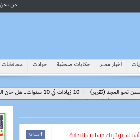
من نحن
يات
أخبار مصر
حكايات صحفية
حوادث
محافظات
لمجد (تقرير)
10 زيادات في 10 سنوات.. هل حان الوقت لرفع دعم البنزين نهائيا؟
أسينسيو تربك حسابات البداية
مشاركة