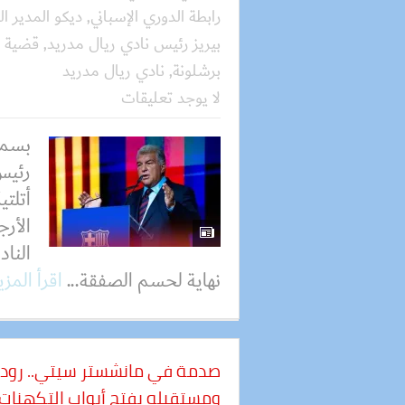
رابطة الدوري الإسباني
,
ديكو المدير ا
بيريز رئيس نادي ريال مدريد
,
قضية ن
برشلونة
,
نادي ريال مدريد
لا يوجد تعليقات
بسمل
رئيس
أتلت
الأرج
الناد
نهاية لحسم الصفقة...
اقرأ المز
صدمة في مانشستر سيتي.. رودر
ومستقبله يفتح أبواب التكهنات