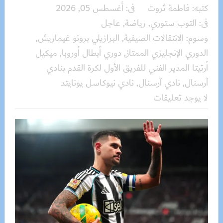
كتبه:
فاطمة ثروت
فى:
أغسطس 05, 2026
فى:
التوب ستوري
,
رياضة
,
عاجل
وسوم:
الانتقالات الصيفية
,
البرازيلي برونو غيماريش
,
الدوري الإنجليزي الممتاز
,
دوري أبطال أوروبا
,
ميكيل
أرتيتا المدير الفني للفريق الأول لكرة القدم بنادي
آرسنال
,
نادي آرسنال
,
نادي نيوكاسل يونايتد
لا يوجد تعليقات