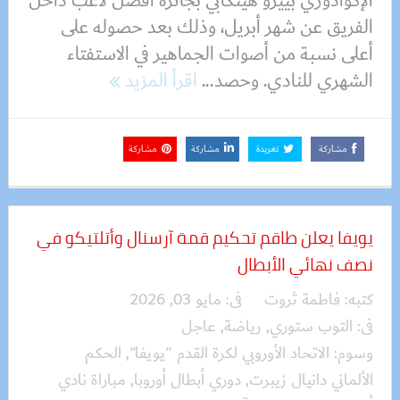
الإكوادوري بييرو هينكابي بجائزة أفضل لاعب داخل
الفريق عن شهر أبريل، وذلك بعد حصوله على
أعلى نسبة من أصوات الجماهير في الاستفتاء
الشهري للنادي. وحصد...
اقرأ المزيد
مشاركة
تغريدة
مشاركة
مشاركة
يويفا يعلن طاقم تحكيم قمة آرسنال وأتلتيكو في
نصف نهائي الأبطال
كتبه:
فاطمة ثروت
فى:
مايو 03, 2026
فى:
التوب ستوري
,
رياضة
,
عاجل
وسوم:
الاتحاد الأوروبي لكرة القدم "يويفا"
,
الحكم
الألماني دانيال زيبرت
,
دوري أبطال أوروبا
,
مباراة نادي