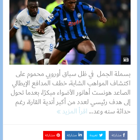
بسملة الجمل في ظل سباق أوروبي محموم على
اكتشاف المواهب الشابة، خطف المدافع الإيطالي
الصاعد هونست أهانور الأضواء مبكرًا، بعدما تحول
إلى هدف رئيسي لعدد من أكبر أندية القارة، رغم
حداثة سنه وعد...
اقرأ المزيد
مشاركة
تغريدة
مشاركة
مشاركة