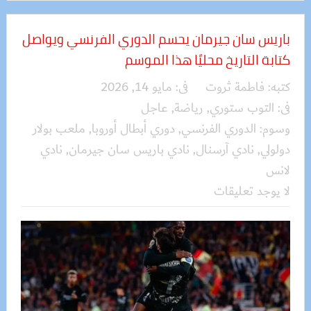
باريس سان جيرمان يحسم الدوري الفرنسي ويواصل
كتابة التاريخ محليًا هذا الموسم
كتبه:
فاطمة ثروت
فى:
مايو 14, 2026
فى:
التوب ستوري
,
رياضة
,
عاجل
وسوم:
الدوري الفرنسي
,
دوري أبطال أوروبا
,
ملعب بولار
دولولي
,
نادي آرسنال
,
نادي باريس سان جيرمان
,
نادي
لانس
لا يوجد تعليقات