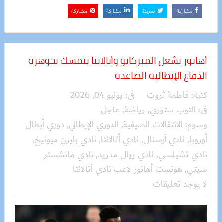
مشاركة
تغريدة
مشاركة
مشاركة
أهانور يشعل الميركاتو وأتالانتا يتمسك بجوهرة
الدفاع الإيطالية الصاعدة
كتبه:
فاطمة ثروت
فى:
يونيو 04, 2026
فى:
التوب ستوري
,
رياضة
,
عاجل
وسوم:
الانتقالات الصيفية
,
الدوري الإيطالي
,
دوري أبطال
أوروبا
,
نادي آرسنال
,
نادي أتالانتا
,
نادي بايرن ميونيخ
,
نادي تشيلسي
,
نادي ريال مدريد
,
نادي مانشستر
سيتي
,
هونست أهانور لاعب نادي أتالانتا
لا يوجد تعليقات