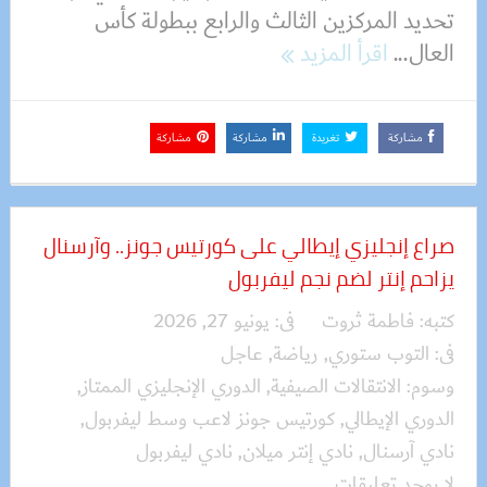
تحديد المركزين الثالث والرابع ببطولة كأس
العال...
اقرأ المزيد
مشاركة
تغريدة
مشاركة
مشاركة
صراع إنجليزي إيطالي على كورتيس جونز.. وآرسنال
يزاحم إنتر لضم نجم ليفربول
كتبه:
فاطمة ثروت
فى:
يونيو 27, 2026
فى:
التوب ستوري
,
رياضة
,
عاجل
وسوم:
الانتقالات الصيفية
,
الدوري الإنجليزي الممتاز
,
الدوري الإيطالي
,
كورتيس جونز لاعب وسط ليفربول
,
نادي آرسنال
,
نادي إنتر ميلان
,
نادي ليفربول
لا يوجد تعليقات