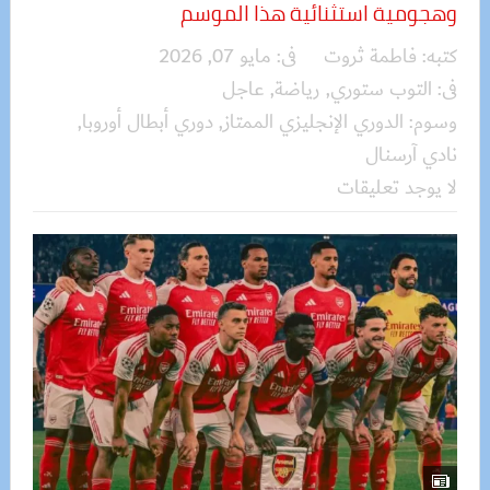
وهجومية استثنائية هذا الموسم
كتبه:
فاطمة ثروت
فى:
مايو 07, 2026
فى:
التوب ستوري
,
رياضة
,
عاجل
وسوم:
الدوري الإنجليزي الممتاز
,
دوري أبطال أوروبا
,
نادي آرسنال
لا يوجد تعليقات