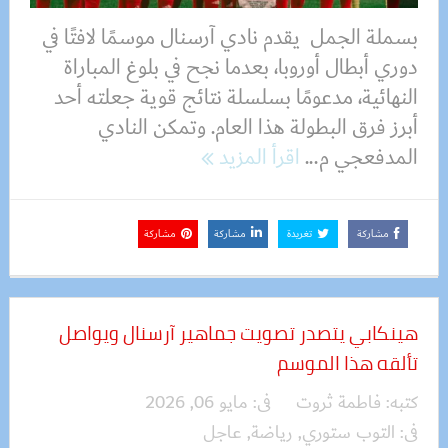
بسملة الجمل يقدم نادي آرسنال موسمًا لافتًا في
دوري أبطال أوروبا، بعدما نجح في بلوغ المباراة
النهائية، مدعومًا بسلسلة نتائج قوية جعلته أحد
أبرز فرق البطولة هذا العام. وتمكن النادي
المدفعجي م...
اقرأ المزيد
مشاركة
تغريدة
مشاركة
مشاركة
هينكابي يتصدر تصويت جماهير آرسنال ويواصل
تألقه هذا الموسم
كتبه:
فاطمة ثروت
فى:
مايو 06, 2026
فى:
التوب ستوري
,
رياضة
,
عاجل