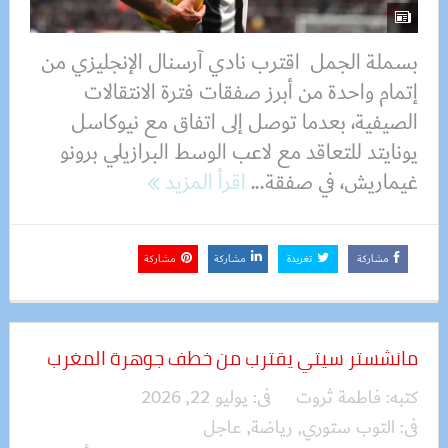
بسملة الجمل اقترب نادي آرسنال الإنجليزي من
إتمام واحدة من أبرز صفقات فترة الانتقالات
الصيفية، بعدما توصل إلى اتفاق مع نيوكاسل
يونايتد للتعاقد مع لاعب الوسط البرازيلي برونو
غيماريش، في صفقة...
اقرأ المزيد
مشاركة
تغريدة
مشاركة
مشاركة
مانشستر سيتي يقترب من خطف جوهرة المغرب
كتبه:
فاطمة ثروت
فى:
يوليو 22, 2026
فى:
التوب ستوري
,
رياضة
,
عاجل