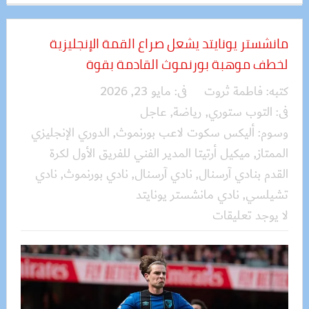
مانشستر يونايتد يشعل صراع القمة الإنجليزية
لخطف موهبة بورنموث القادمة بقوة
كتبه:
فاطمة ثروت
فى:
مايو 23, 2026
فى:
التوب ستوري
,
رياضة
,
عاجل
وسوم:
أليكس سكوت لاعب بورنموث
,
الدوري الإنجليزي
الممتاز
,
ميكيل أرتيتا المدير الفني للفريق الأول لكرة
القدم بنادي آرسنال
,
نادي آرسنال
,
نادي بورنموث
,
نادي
تشيلسي
,
نادي مانشستر يونايتد
لا يوجد تعليقات