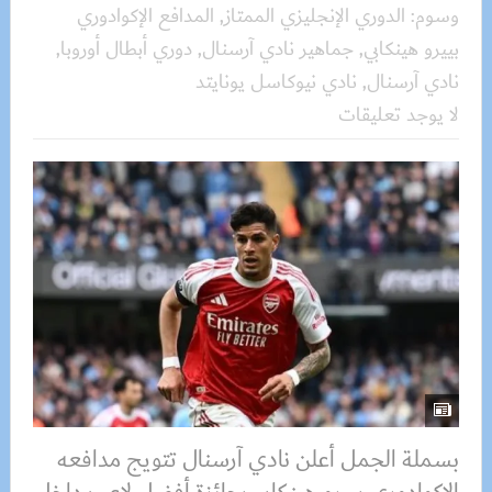
وسوم:
الدوري الإنجليزي الممتاز
,
المدافع الإكوادوري
بييرو هينكابي
,
جماهير نادي آرسنال
,
دوري أبطال أوروبا
,
نادي آرسنال
,
نادي نيوكاسل يونايتد
لا يوجد تعليقات
بسملة الجمل أعلن نادي آرسنال تتويج مدافعه