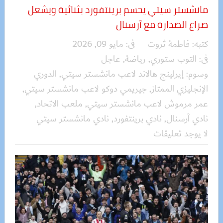
مانشستر سيتي يحسم برينتفورد بثنائية ويشعل
صراع الصدارة مع آرسنال
كتبه:
فاطمة ثروت
فى:
مايو 09, 2026
فى:
التوب ستوري
,
رياضة
,
عاجل
وسوم:
إيرلينج هالاند لاعب مانشستر سيتي
,
الدوري
الإنجليزي الممتاز
,
جيريمي دوكو لاعب مانشستر سيتي
,
عمر مرموش لاعب مانشستر سيتي
,
ملعب الاتحاد
,
نادي آرسنال
,
نادي برينتفورد
,
نادي مانشستر سيتي
لا يوجد تعليقات