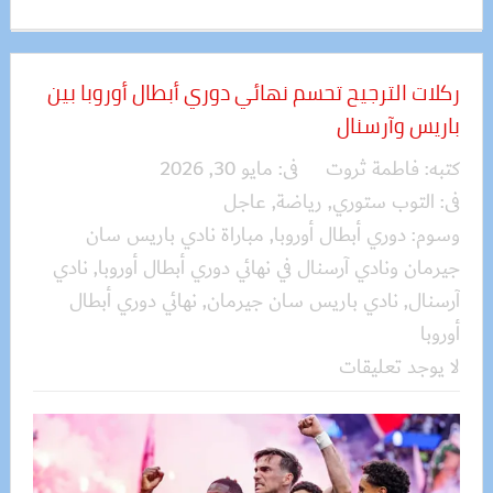
ركلات الترجيح تحسم نهائي دوري أبطال أوروبا بين
باريس وآرسنال
كتبه:
فاطمة ثروت
فى:
مايو 30, 2026
فى:
التوب ستوري
,
رياضة
,
عاجل
وسوم:
دوري أبطال أوروبا
,
مباراة نادي باريس سان
جيرمان ونادي آرسنال في نهائي دوري أبطال أوروبا
,
نادي
آرسنال
,
نادي باريس سان جيرمان
,
نهائي دوري أبطال
أوروبا
لا يوجد تعليقات