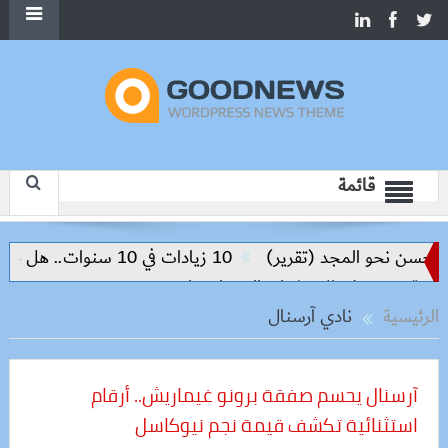
قائمة
تقرير)
10 زيادات في 10 سنوات.. هل حان الوقت لرفع دعم البنزين نهائيا؟
ثمار والتكنولوجيا
الرئيسية
نادي آرسنال
آرسنال يحسم صفقة برونو غيماريش.. أرقام
استثنائية تكشف قيمة نجم نيوكاسل