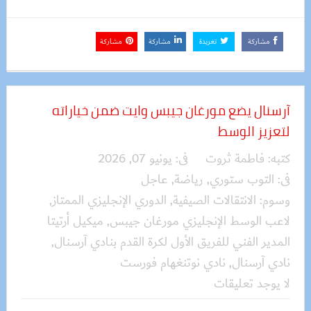
مشاركة
تغريدة
مشاركة
مشاركة
آرسنال يضع مورغان جيبس وايت ضمن خياراته
لتعزيز الوسط
كتبه:
فاطمة ثروت
فى:
يونيو 07, 2026
فى:
التوب ستوري
,
رياضة
,
عاجل
وسوم:
الانتقالات الصيفية
,
الدوري الإنجليزي الممتاز
,
لاعب الوسط الإنجليزي مورغان جيبس
,
ميكيل أرتيتا
المدير الفني للفريق الأول لكرة القدم بنادي آرسنال
,
نادي آرسنال
,
نادي نوتنغهام فورست
لا يوجد تعليقات