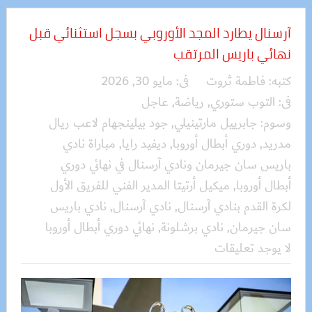
آرسنال يطارد المجد الأوروبي بسجل استثنائي قبل
نهائي باريس المرتقب
كتبه:
فاطمة ثروت
فى:
مايو 30, 2026
فى:
التوب ستوري
,
رياضة
,
عاجل
وسوم:
جابرييل مارتينيلي
,
جود بيلينجهام لاعب ريال
مدريد
,
دوري أبطال أوروبا
,
ديفيد رايا
,
مباراة نادي
باريس سان جيرمان ونادي آرسنال في نهائي دوري
أبطال أوروبا
,
ميكيل أرتيتا المدير الفني للفريق الأول
لكرة القدم بنادي آرسنال
,
نادي آرسنال
,
نادي باريس
سان جيرمان
,
نادي برشلونة
,
نهائي دوري أبطال أوروبا
لا يوجد تعليقات