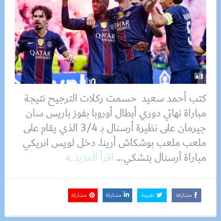
كتب أحمد سعيد حسمت ركلات الترجيح نتيجة
مباراة نهائي دوري أبطال أوروبا بفوز باريس سان
جيرمان على نظيرة أرسنال بـ 3/4 الذي يقام على
ملعب ملعب بوشكاش أرينا. دخل لويس انريكي
مباراة آرسنال بتشكي...
اقرأ المزيد
مشاركة
تغريدة
مشاركة
مشاركة