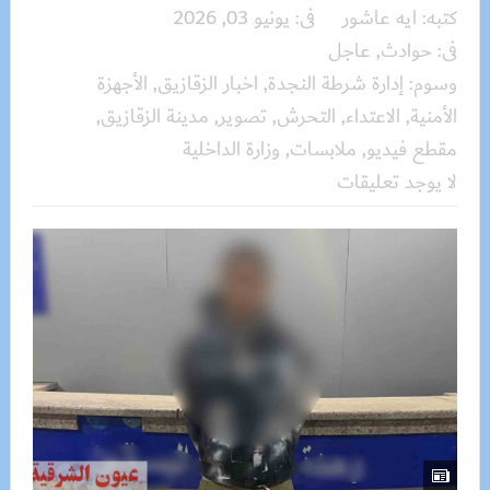
كتبه:
ايه عاشور
فى:
يونيو 03, 2026
فى:
حوادث
,
عاجل
وسوم:
إدارة شرطة النجدة
,
اخبار الزقازيق
,
الأجهزة
الأمنية
,
الاعتداء
,
التحرش
,
تصوير
,
مدينة الزقازيق
,
مقطع فيديو
,
ملابسات
,
وزارة الداخلية
لا يوجد تعليقات