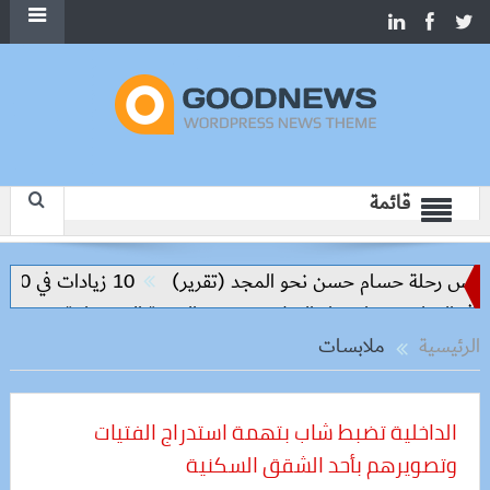
قائمة
س رحلة حسام حسن نحو المجد (تقرير)
10 زيادات في 10 سنوات.. هل حان الوقت لرفع دعم البنزين نهائيا؟
لتعليم مفتاح بناء السلام وتحقيق التنمية المستدامة
الرئيسية
ملابسات
الداخلية تضبط شاب بتهمة استدراج الفتيات
وتصويرهم بأحد الشقق السكنية