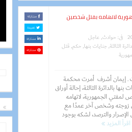
مهورية لاتهامه بقتل شخصين
مشاركة
تغريدة
فى:
حوادث
,
عاجل
مشاركة
دائرة الثالثة
,
جنايات بنها
,
حكم
,
قتل
مشاركة
هورية
 ـ إيمان أشرف أمرت محكمة
ت بنها بالدائرة الثالثة، إحالة أوراق
لمفتي الجمهورية، لاتهامه
 زوجته وشخص آخر عمدًا مع
الإصرار والترصد، لشكه بوجود
اقرأ المزيد