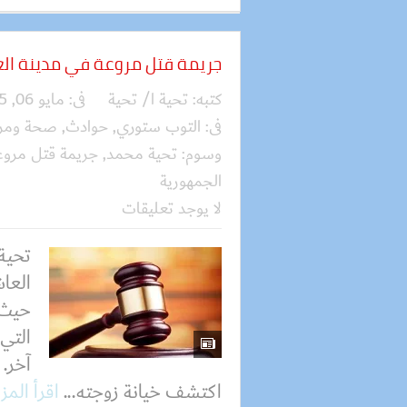
جريمة قتل مروعة في مدينة ال
كتبه:
تحية ا/ تحية
فى:
مايو 06, 2025
فى:
التوب ستوري
,
حوادث
,
صحة ومرأ
وسوم:
تحية محمد
,
جريمة قتل مروع
الجمهورية
لا يوجد تعليقات
تحية
العا
حيث 
التي
آخر. 
اكتشف خيانة زوجته...
اقرأ المز