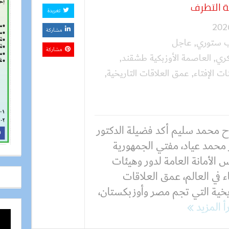
ة التطرف
تغريدة
مشاركة
ب ستوري
,
عاجل
مشاركة
كري
,
العاصمة الأوزبكية طشقند
,
ات الإفتاء
,
عمق العلاقات التاريخية
,
 محمد سليم أكد فضيلة الدكتور
 محمد عياد، مفتي الجمهورية
 الأمانة العامة لدور وهيئات
اء في العالم، عمق العلاقات
ريخية التي تجم مصر وأوزبكستان،
أ المزيد