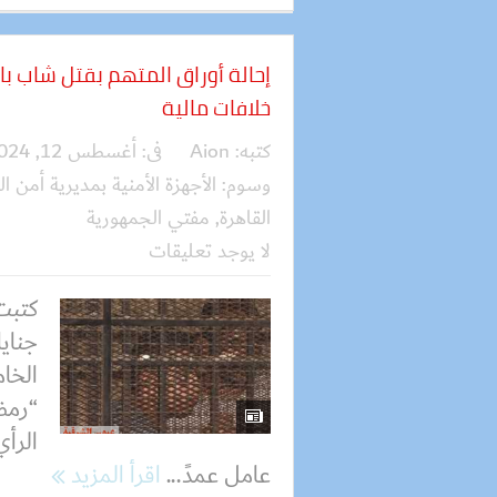
إحالة أوراق المتهم بقتل شاب 
خلافات مالية
كتبه:
Aion
فى:
أغسطس 12, 2024
وسوم:
الأجهزة الأمنية بمديرية أمن ال
القاهرة
,
مفتي الجمهورية
لا يوجد تعليقات
كتبت
جنايا
الخام
“رمضا
الرأي
عامل عمدً...
اقرأ المزيد