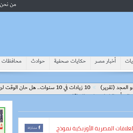
من نحن
يات
أخبار مصر
حكايات صحفية
حوادث
محافظات
قرير)
10 زيادات في 10 سنوات.. هل حان الوقت لرفع دعم البنزين نهائيا؟
لشباب وذوي الإعاقة
لاقات المصرية الأوزبكية نموذج
مشاركة