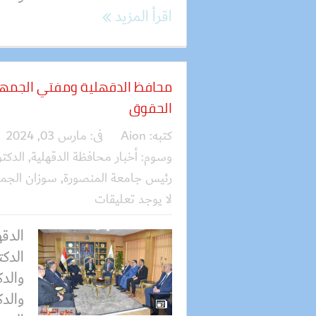
اقرأ المزيد
محافظ الدقهلية ومفتي الجمهور
الحقوق
كتبه:
Aion
فى:
مارس 03, 2024
وسوم:
أخبار محافظة الدقهلية
,
الدكت
رئيس جامعة المنصورة
,
سوزان الجم
لا يوجد تعليقات
الدق
الدكت
والدك
والد