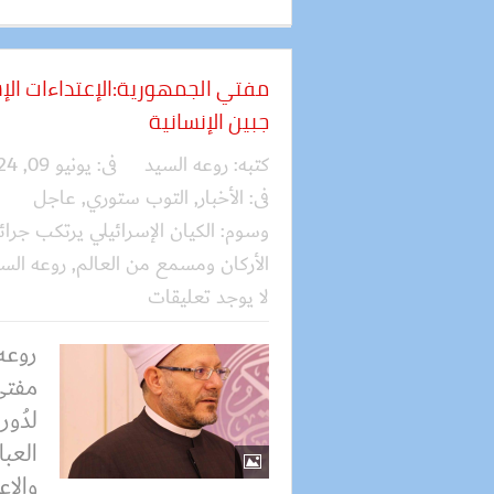
مفتي الجمهورية:الإعتداءات الإ
جبين الإنسانية
كتبه:
روعه السيد
فى:
يونيو 09, 2024
فى:
الأخبار
,
التوب ستوري
,
عاجل
وسوم:
الكيان الإسرائيلي يرتكب جرا
الأركان ومسمع من العالم
,
روعه الس
لا يوجد تعليقات
روعه
مفتي 
لدُور
العب
والاع