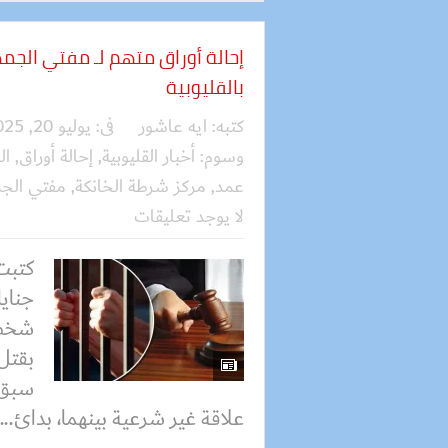
إحالة أوراق متهم لـ مفتي الج
بالقليوبية
كتبه:
ايه عاشور
فى:
يوليو 20, 2025
وسوم:
أخبار القليوبية
,
إحالة أوراق
,
ال
عمد
,
مركز شرطة الخانكة
,
مفتي الجم
لا يوجد تعليقات
كتبت
جنايا
شخص 
بقتل
سبق 
علاقة غير شرعية بينهما، بدائ...