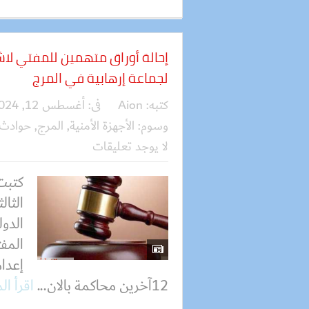
إحالة أوراق متهمين للمفتي لاش
لجماعة إرهابية في المرج
كتبه:
Aion
فى:
أغسطس 12, 2024
وسوم:
الأجهزة الأمنية
,
المرج
,
حوادث 
لا يوجد تعليقات
كتبت
الثا
الدول
المفت
إعدام
12آخرين محاكمة بالان...
اقرأ ال