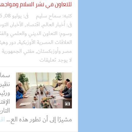
للتعاون في نشر السلام ومواجه
كتبه:
سماح سليم
فى:
يوليو 08, 2026
فى:
أخبار العالم
,
اقتصاد
,
الأخبار
,
التو
وسوم:
التعاون الديني والعلمي والف
العلاقات المصرية الأوزبكية
,
دور وهيئ
مصر وأوزبكستان
,
مفتي الجمهورية
لا يوجد تعليقات
سماح
نظير
ورئيس
الإفت
التا
مشيرًا إلى أن تطور هذه الع...
اقر