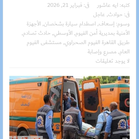
كتبه:
ايه عاشور
فى:
فبراير 21, 2026
فى:
حوادث
,
عاجل
وسوم:
إسعاف
,
اصطدام سيارة بشخصان
,
الأجهزة
الأمنية بمديرية أمن الفيوم
,
الأوسطي
,
حادث تصادم
,
طريق القاهرة الفيوم الصحراوي
,
مستشفى الفيوم
العام
,
مصرع وإصابة
لا يوجد تعليقات