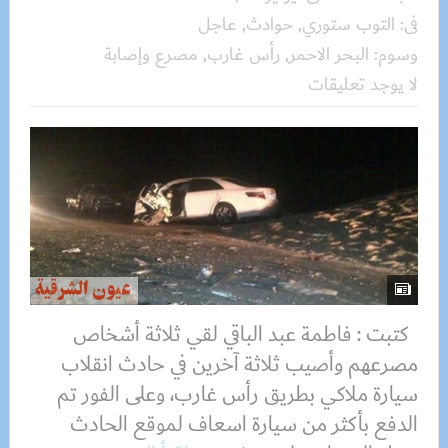
فى:
التوب ستوري
,
حوادث
,
عاجل
وسوم:
البحر الاحمر
,
رأس غارب
,
مصرع وإصابة
لا يوجد تعليقات
كتبت : فاطمة عبد الباقي لقي ثلاثة أشخاص
مصرعهم وأصيب ثلاثة آخرين في حادث انقلاب
سيارة ملاكي بطريق رأس غارب، وعلى الفور تم
الدفع بأكثر من سيارة اسعاف لموقع الحادث