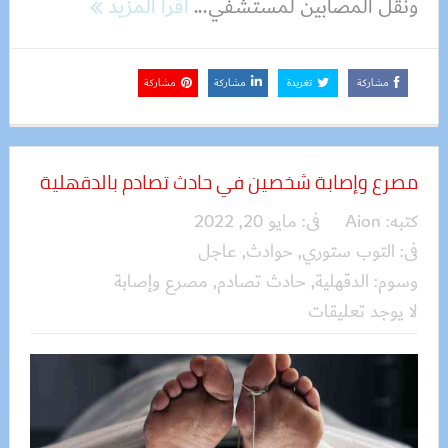
ونقل المصابين لمستشفي...
اقرأ المزيد
مشاركة
تغريدة
مشاركة
مشاركة
مصرع وإصابة شخصين في حادث تصادم بالدقهلية
كتبه:
Aion
فى:
مايو 20, 2022
فى:
التوب ستوري
,
حوادث
,
عاجل
وسوم:
الدقهلية
,
حادث تصادم
,
مصرع وإصابة
لا يوجد تعليقات