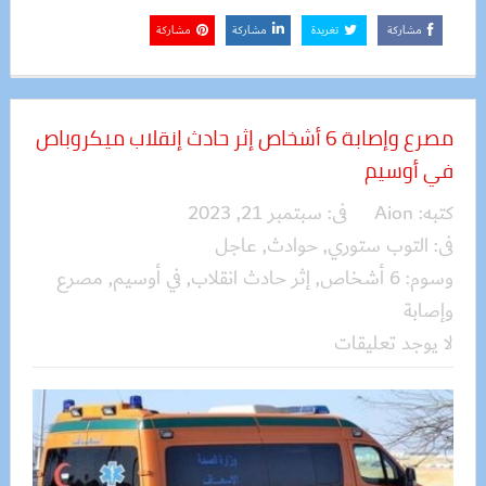
مشاركة
تغريدة
مشاركة
مشاركة
مصرع وإصابة 6 أشخاص إثر حادث إنقلاب ميكروباص
في أوسيم
كتبه:
Aion
فى:
سبتمبر 21, 2023
فى:
التوب ستوري
,
حوادث
,
عاجل
وسوم:
6 أشخاص
,
إثر حادث انقلاب
,
في أوسيم
,
مصرع
وإصابة
لا يوجد تعليقات