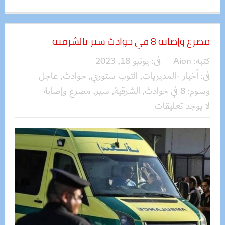
مصرع وإصابة 8 في حوادث سير بالشرقية
كتبه:
Aion
فى:
يونيو 18, 2023
فى:
أخبار -المديريات
,
التوب ستوري
,
حوادث
,
عاجل
وسوم:
8 في حوادث
,
الشرقية
,
سير
,
مصرع وإصابة
لا يوجد تعليقات