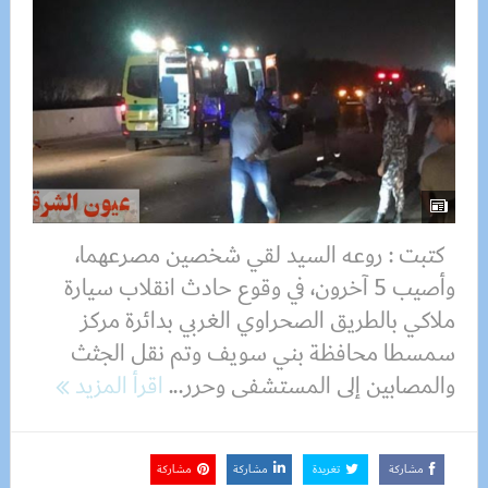
كتبت : روعه السيد لقي شخصين مصرعهما،
وأصيب 5 آخرون، في وقوع حادث انقلاب سيارة
ملاكي بالطريق الصحراوي الغربي بدائرة مركز
سمسطا محافظة بني سويف وتم نقل الجثث
والمصابين إلى المستشفى وحرر...
اقرأ المزيد
مشاركة
تغريدة
مشاركة
مشاركة