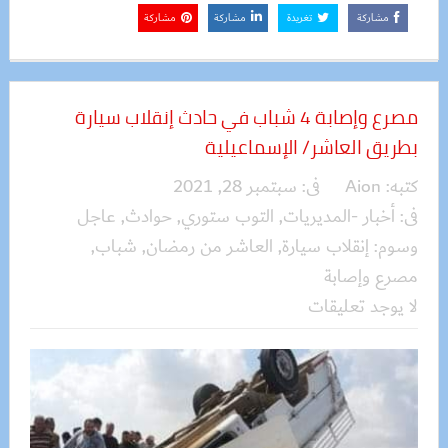
مشاركة
تغريدة
مشاركة
مشاركة
مصرع وإصابة 4 شباب في حادث إنقلاب سيارة
بطريق العاشر/ الإسماعيلية
كتبه:
Aion
فى:
سبتمبر 28, 2021
فى:
أخبار -المديريات
,
التوب ستوري
,
حوادث
,
عاجل
وسوم:
إنقلاب سيارة
,
العاشر من رمضان
,
شباب
,
مصرع وإصابة
لا يوجد تعليقات