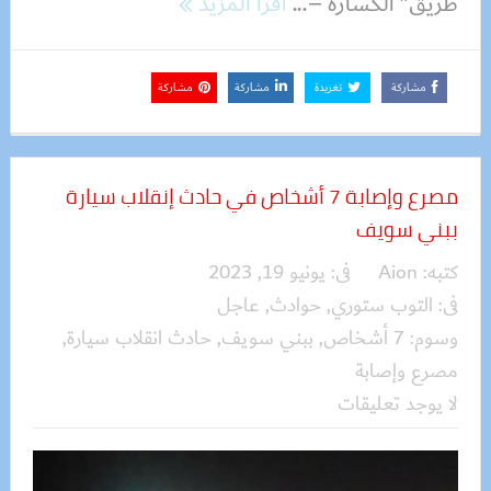
طريق” الكسارة –...
اقرأ المزيد
مشاركة
تغريدة
مشاركة
مشاركة
مصرع وإصابة 7 أشخاص في حادث إنقلاب سيارة
ببني سويف
كتبه:
Aion
فى:
يونيو 19, 2023
فى:
التوب ستوري
,
حوادث
,
عاجل
وسوم:
7 أشخاص
,
ببني سويف
,
حادث انقلاب سيارة
,
مصرع وإصابة
لا يوجد تعليقات