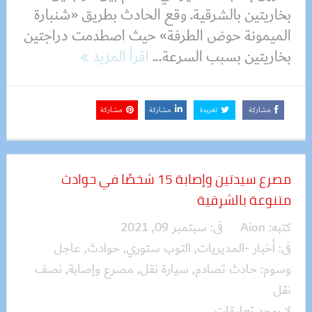
بخاريتين بالشرقية. وقع الحادث بطريق «شنبارة
الميمونة حوض الطرفة» حيث اصطدمت دراجتين
بخاريتين بسبب السرعة...
اقرأ المزيد
مشاركة
تغريدة
مشاركة
مشاركة
مصرع سيدتين وإصابة 15 شخصًا في حوادث
متنوعة بالشرقية
كتبه:
Aion
فى:
سبتمبر 09, 2021
فى:
أخبار -المديريات
,
التوب ستوري
,
حوادث
,
عاجل
وسوم:
حادث تصادم
,
سيارة نقل
,
مصرع وإصابة
,
نصف
نقل
لا يوجد تعليقات