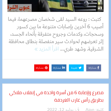
كتبت : روعه السيد لقى شخصان مصرعهما، فيما
أصيب 6 آخرين بإصابات متنوعة ما بين كسور
وسحجات، وكدمات وجروح متفرقة بأنحاء الجسد،
إثر تعرضهم لحوادث سير منفصلة بنطاق محافظة
الشرقية. وشهد طري...
اقرأ المزيد
مشاركة
تغريدة
مشاركة
مشاركة
مصرع وإصابة 6 من أسرة واحدة في إنقلاب ملاكي
بطريق رأس غارب الغردقة
كتبه:
Aion
فى:
يوليو 12, 2022