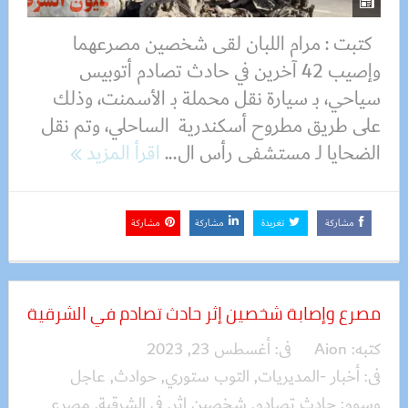
كتبت : مرام اللبان لقى شخصين مصرعهما
وإصيب 42 آخرين في حادث تصادم أتوبيس
سياحي، بـ سيارة نقل محملة بـ الأسمنت، وذلك
على طريق مطروح أسكندرية الساحلي، وتم نقل
الضحايا لـ مستشفى رأس ال...
اقرأ المزيد
مشاركة
تغريدة
مشاركة
مشاركة
مصرع وإصابة شخصين إثر حادث تصادم في الشرقية
كتبه:
Aion
فى:
أغسطس 23, 2023
فى:
أخبار -المديريات
,
التوب ستوري
,
حوادث
,
عاجل
وسوم:
حادث تصادم
,
شخصين إثر
,
في الشرقية
,
مصرع