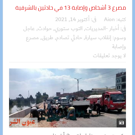
مصرع 3 أشخاص وإصابة 13 في حادثين بالشرقية
كتبه:
Aion
فى:
أكتوبر 14, 2021
فى:
أخبار -المديريات
,
التوب ستوري
,
حوادث
,
عاجل
وسوم:
إنقلاب سيارة
,
حادثي تصادم
,
طريق
,
مصرع
وإصابة
لا يوجد تعليقات