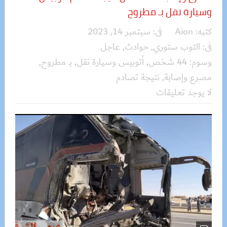
وسيارة نقل بـ مطروح
كتبه:
Aion
فى:
سبتمبر 14, 2023
فى:
التوب ستوري
,
حوادث
,
عاجل
وسوم:
44 شخص
,
أتوبيس وسيارة نقل
,
بـ مطروح
,
مصرع وإصابة
,
نتيجة تصادم
لا يوجد تعليقات