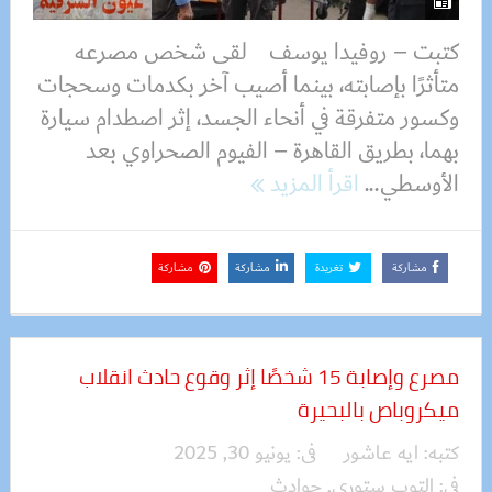
كتبت – روفيدا يوسف لقى شخص مصرعه
متأثرًا بإصابته، بينما أصيب آخر بكدمات وسحجات
وكسور متفرقة في أنحاء الجسد، إثر اصطدام سيارة
بهما، بطريق القاهرة – الفيوم الصحراوي بعد
الأوسطي...
اقرأ المزيد
مشاركة
تغريدة
مشاركة
مشاركة
مصرع وإصابة 15 شخصًا إثر وقوع حادث انقلاب
ميكروباص بالبحيرة
كتبه:
ايه عاشور
فى:
يونيو 30, 2025
فى:
التوب ستوري
,
حوادث