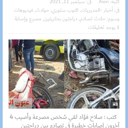
كتبه:
Aion
فى:
سبتمبر 11, 2021
فى:
أخبار -المديريات
,
التوب ستوري
,
حوادث
,
فيديوهات
وسوم:
حادث تصادم
,
دراجتين بخاريتين
,
مصرع وإصابة
لا يوجد تعليقات
كتب : صلاح فؤاد لقي شخص مصرعة وأصيب 4
آخرون إصابات خطيرة في تصادم بين دراجتين