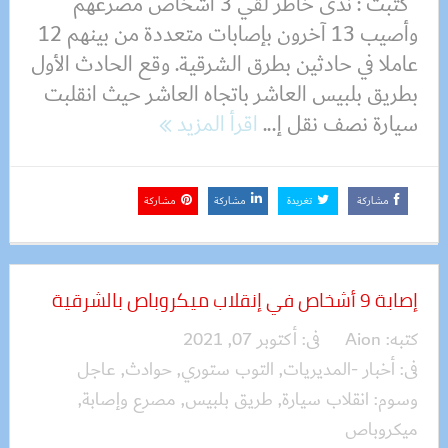
كتبت : ندى خاطر لقي 3 أشخاص مصرعهم
وأصيب 13 آخرون بإصابات متعددة من بينهم 12
عاملا في حادثين بطرق الشرقية. وقع الحادث الأول
بطريق بلبيس العاشر باتجاه العاشر حيث انقلبت
سيارة نصف نقل إ...
اقرأ المزيد
مشاركة
تغريدة
مشاركة
مشاركة
إصابة 9 أشخاص في إنقلاب ميكروباص بالشرقية
كتبه:
Aion
فى:
أكتوبر 07, 2021
فى:
أخبار -المديريات
,
التوب ستوري
,
حوادث
,
عاجل
وسوم:
انقلاب سيارة
,
طريق بلبيس
,
مصرع وإصابة
,
ميكروباص