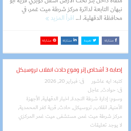
ملقاة داخل بئر تحت الأرض أسفل كوبري قرية أبو
نبهان التابعة لدائرة مركز شرطة ميت غمر، في
محافظة الدقهلية. ا...
اقرأ المزيد
مشاركة
تغريدة
مشاركة
مشاركة
إصابة 3 أشخاص إثر وقوع حادث انقلاب تروسيكل
كتبه:
ايه عاشور
فى:
فبراير 20, 2026
فى:
حوادث
,
عاجل
وسوم:
إدارة شرطة النجدة
,
اخبار الدقهلية
,
الأجهزة
الأمنية
,
انقلاب
,
تروسيكل
,
حادث
,
قرية كفر المحمدية
,
مركز شرطة ميت غمر
,
مستشفى ميت غمر المركزي
لا يوجد تعليقات