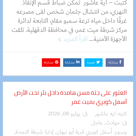
كتبت – أية عاشور تمكن ضباط قسم الإنقاذ
النهري، من انتشال جثمان شخص لقى مصرعه
غرقًا داخل مياه ترعة سمبو مقام، التابعة لدائرة
مركز شرطة ميت غمر، في محافظة الدقهلية. تلقت
الأجهزة الأمنية...
اقرأ المزيد
مشاركة
تغريدة
مشاركة
مشاركة
العثور على جثة مسن هامدة داخل بئر تحت الأرض
أسفل كوبري بميت غمر
كتبه:
ايه عاشور
فى:
يوليو 08, 2026
فى:
حوادث
,
عاجل
وسوم:
أسفل كوبري قرية أبو نبهان
,
إدارة شرطة النجدة
,