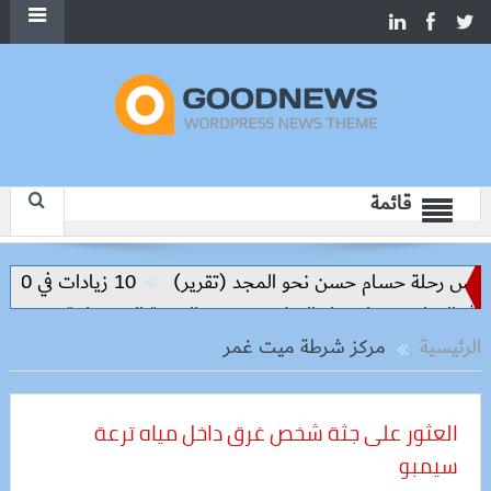
قائمة
يس رحلة حسام حسن نحو المجد (تقرير)
10 زيادات في 10 سنوات.. هل حان الوقت لرفع دعم البنزين نهائيا؟
التعليم مفتاح بناء السلام وتحقيق التنمية المستدامة
الرئيسية
مركز شرطة ميت غمر
العثور على جثة شخص غرق داخل مياه ترعة
سيمبو