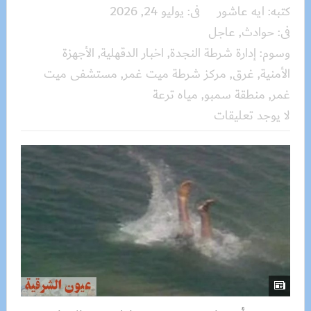
كتبه:
ايه عاشور
فى:
يوليو 24, 2026
فى:
حوادث
,
عاجل
وسوم:
إدارة شرطة النجدة
,
اخبار الدقهلية
,
الأجهزة
الأمنية
,
غرق
,
مركز شرطة ميت غمر
,
مستشفى ميت
غمر
,
منطقة سمبو
,
مياه ترعة
لا يوجد تعليقات