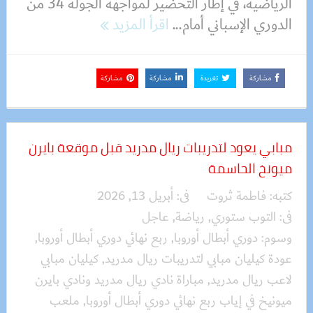
الرياضية، في إطار التحضير لمواجهة الجولة 34 من
الدوري الإسباني أمام...
اقرأ المزيد
مشاركة
تغريدة
مشاركة
مشاركة
مبابي يعود لتدريبات ريال مدريد قبل موقعة بايرن
ميونخ الحاسمة
كتبه:
فاطمة ثروت
فى:
أبريل 13, 2026
فى:
التوب ستوري
,
رياضة
,
عاجل
وسوم:
دوري أبطال أوروبا
,
ربع نهائي دوري أبطال أوروبا
,
عودة كيليان مبابي لتدريبات ريال مدريد
,
كيليان مبابي
لاعب ريال مدريد
,
مباراة نادي ريال مدريد ونادي بايرن
ميونيخ في إياب ربع نهائي دوري أبطال أوروبا
,
ملعب