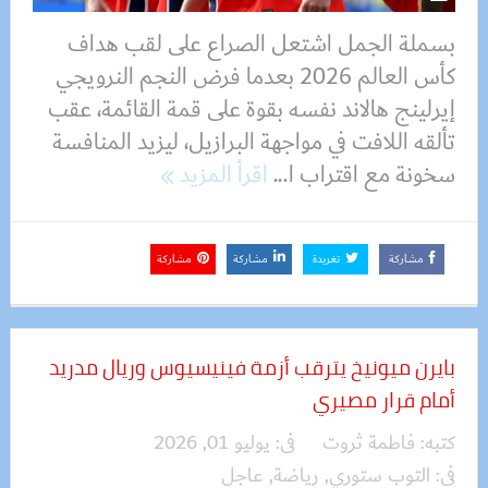
بسملة الجمل اشتعل الصراع على لقب هداف
كأس العالم 2026 بعدما فرض النجم النرويجي
إيرلينج هالاند نفسه بقوة على قمة القائمة، عقب
تألقه اللافت في مواجهة البرازيل، ليزيد المنافسة
سخونة مع اقتراب ا...
اقرأ المزيد
مشاركة
تغريدة
مشاركة
مشاركة
بايرن ميونيخ يترقب أزمة فينيسيوس وريال مدريد
أمام قرار مصيري
كتبه:
فاطمة ثروت
فى:
يوليو 01, 2026
فى:
التوب ستوري
,
رياضة
,
عاجل