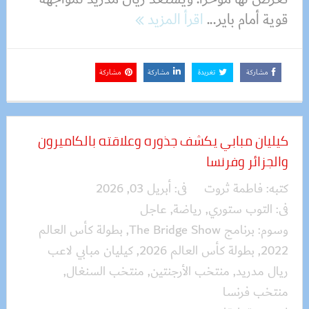
قوية أمام باير...
اقرأ المزيد
مشاركة
تغريدة
مشاركة
مشاركة
كيليان مبابي يكشف جذوره وعلاقته بالكاميرون
والجزائر وفرنسا
كتبه:
فاطمة ثروت
فى:
أبريل 03, 2026
فى:
التوب ستوري
,
رياضة
,
عاجل
وسوم:
برنامج The Bridge Show
,
بطولة كأس العالم
2022
,
بطولة كأس العالم 2026
,
كيليان مبابي لاعب
ريال مدريد
,
منتخب الأرجنتين
,
منتخب السنغال
,
منتخب فرنسا