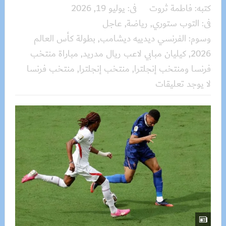
كتبه:
فاطمة ثروت
فى:
يوليو 19, 2026
فى:
التوب ستوري
,
رياضة
,
عاجل
وسوم:
الفرنسي ديدييه ديشامب
,
بطولة كأس العالم
2026
,
كيليان مبابي لاعب ريال مدريد
,
مباراة منتخب
فرنسا ومنتخب إنجلترا
,
منتخب إنجلترا
,
منتخب فرنسا
لا يوجد تعليقات