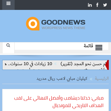
قائمة
المجد (تقرير)
10 زيادات في 10 سنوات.. هل حان الوقت لرفع دعم البنزين نهائيا؟
حملات بيطرية بأسوان لتحصين الكلاب الحرة وال
الرئيسية
كيليان مبابي لاعب ريال مدريد
مبابي: خذلنا ديشامب وأفضل النهائي على لقب
الهداف التاريخي للمونديال