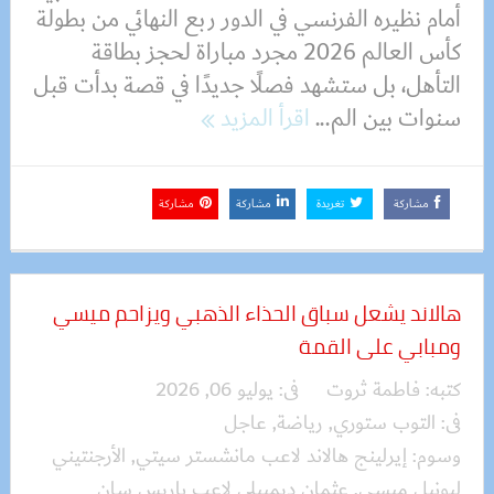
أمام نظيره الفرنسي في الدور ربع النهائي من بطولة
كأس العالم 2026 مجرد مباراة لحجز بطاقة
التأهل، بل ستشهد فصلًا جديدًا في قصة بدأت قبل
سنوات بين الم...
اقرأ المزيد
مشاركة
تغريدة
مشاركة
مشاركة
هالاند يشعل سباق الحذاء الذهبي ويزاحم ميسي
ومبابي على القمة
كتبه:
فاطمة ثروت
فى:
يوليو 06, 2026
فى:
التوب ستوري
,
رياضة
,
عاجل
وسوم:
إيرلينج هالاند لاعب مانشستر سيتي
,
الأرجنتيني
ليونيل ميسي
,
عثمان ديمبيلي لاعب باريس سان