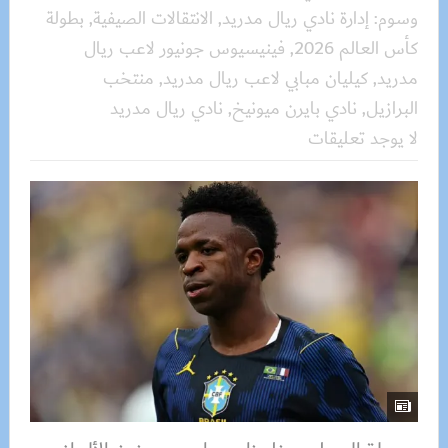
وسوم:
إدارة نادي ريال مدريد
,
الانتقالات الصيفية
,
بطولة
كأس العالم 2026
,
فينيسيوس جونيور لاعب ريال
مدريد
,
كيليان مبابي لاعب ريال مدريد
,
منتخب
البرازيل
,
نادي بايرن ميونيخ
,
نادي ريال مدريد
لا يوجد تعليقات