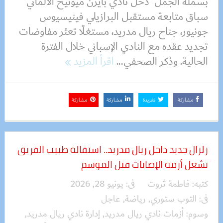
بسملة الجمل دخل نادي بايرن ميونيخ الألماني
سباق متابعة مستقبل البرازيلي فينيسيوس
جونيور، جناح ريال مدريد، مستغلًا تعثر مفاوضات
تجديد عقده مع النادي الإسباني خلال الفترة
الحالية. وذكر الصحفي...
اقرأ المزيد
مشاركة
تغريدة
مشاركة
مشاركة
زلزال جديد داخل ريال مدريد.. استقالة طبيب الفريق
تشعل أزمة الإصابات قبل الموسم
كتبه:
فاطمة ثروت
فى:
يونيو 28, 2026
فى:
التوب ستوري
,
رياضة
,
عاجل
وسوم:
أزمات نادي ريال مدريد
,
إدارة نادي ريال مدريد
,