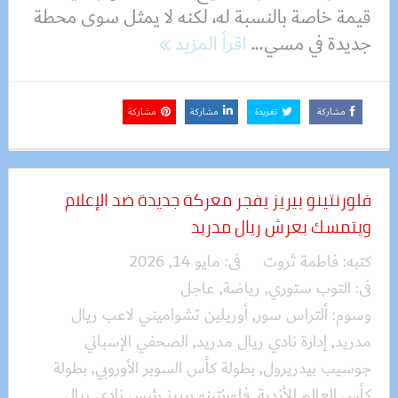
قيمة خاصة بالنسبة له، لكنه لا يمثل سوى محطة
جديدة في مسي...
اقرأ المزيد
مشاركة
تغريدة
مشاركة
مشاركة
فلورنتينو بيريز يفجر معركة جديدة ضد الإعلام
ويتمسك بعرش ريال مدريد
كتبه:
فاطمة ثروت
فى:
مايو 14, 2026
فى:
التوب ستوري
,
رياضة
,
عاجل
وسوم:
ألتراس سور
,
أوريلين تشواميني لاعب ريال
مدريد
,
إدارة نادي ريال مدريد
,
الصحفي الإسباني
جوسيب بيدريرول
,
بطولة كأس السوبر الأوروبي
,
بطولة
كأس العالم للأندية
,
فلورنتينو بيريز رئيس نادي ريال