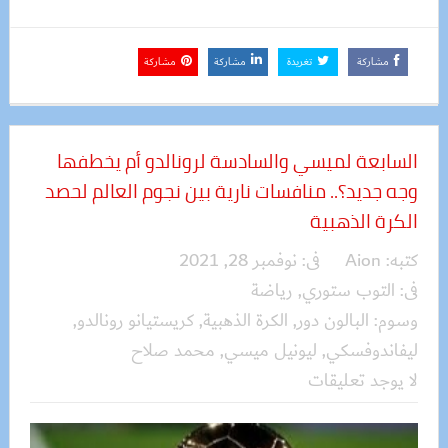
مشاركة
تغريدة
مشاركة
مشاركة
السابعة لميسي والسادسة لرونالدو أم يخطفها
وجه جديد؟.. منافسات نارية بين نجوم العالم لحصد
الكرة الذهبية
كتبه:
Aion
فى:
نوفمبر 28, 2021
فى:
التوب ستوري
,
رياضة
وسوم:
البالون دور
,
الكرة الذهبية
,
كريستيانو رونالدو
,
ليفاندوفسكي
,
ليونيل ميسي
,
محمد صلاح
لا يوجد تعليقات