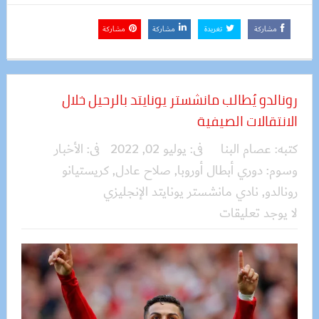
مشاركة
تغريدة
مشاركة
مشاركة
رونالدو يُطالب مانشستر يونايتد بالرحيل خلال
الانتقالات الصيفية
كتبه:
عصام البنا
فى:
يوليو 02, 2022
فى:
الأخبار
وسوم:
دوري أبطال أوروبا
,
صلاح عادل
,
كريستيانو
رونالدو
,
نادي مانشستر يونايتد الإنجليزي
لا يوجد تعليقات