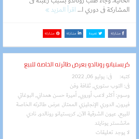
الحالية. وجاء طلب رونالدو بسبب رغبته فى
المشاركة فى دوري ا...
اقرأ المزيد
مشاركة
تغريدة
مشاركة
مشاركة
كريستيانو رونالدو يعرض طائرته الخاصة للبيع
كتبه:
فى:
يوليو 06, 2022
فى:
التوب ستوري
,
ثقافة وفن
وسوم:
أكثر لاعب أوروبي
,
أميرة حسن همداني
,
البوغاتي
فيرون
,
الدوري الإنجليزي الممتاز
,
عرض طائرته الخاصة
للبيع
,
عيون الشرقية الآن
,
كريستيانو رونالدو
,
نادي
مانشستر يونايتد
لا يوجد تعليقات