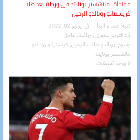
مفاجأة.. مانشستر يونايتد فى ورطة بعد طلب
كريستيانو رونالدو الرحيل
كتبه:
عصام البنا
فى:
يوليو 02, 2022
فى:
التوب ستوري
,
رياضة
,
عاجل
وسوم:
رونالدو يطلب الرحيل
,
كريستيانو رونالدو
,
مانشستر يونايتد
لا يوجد تعليقات