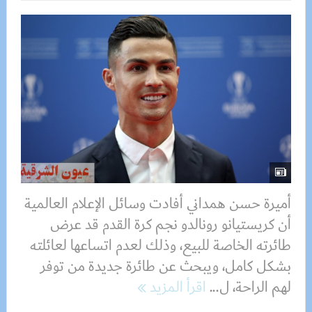
أميرة حسن همداني أفادت وسائل الإعلام العالمية
أن ​كريستيانو رونالدو نجم كرة القدم​ قد عرض
طائرته الخاصة للبيع، وذلك لعدم اتساعها لعائلته
بشكل كامل، ويبحث عن طائرة جديدة من توفر
لهم الراحة، ل...
اقرأ المزيد