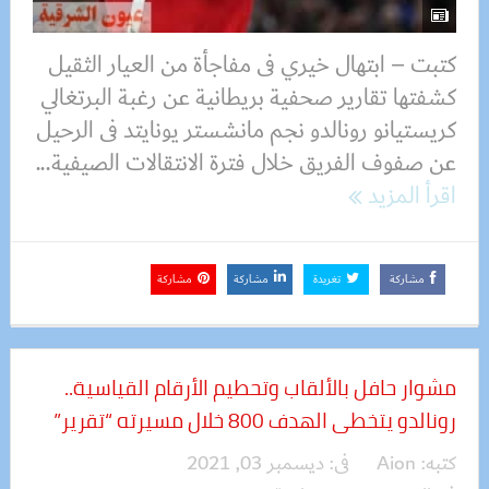
كتبت – ابتهال خيري فى مفاجأة من العيار الثقيل
كشفتها تقارير صحفية بريطانية عن رغبة البرتغالي
كريستيانو رونالدو نجم مانشستر يونايتد فى الرحيل
عن صفوف الفريق خلال فترة الانتقالات الصيفية...
اقرأ المزيد
مشاركة
تغريدة
مشاركة
مشاركة
مشوار حافل بالألقاب وتحطيم الأرقام القياسية..
رونالدو يتخطى الهدف 800 خلال مسيرته “تقرير”
كتبه:
Aion
فى:
ديسمبر 03, 2021