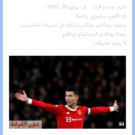
كتبه:
عصام البنا
فى:
يوليو 30, 2022
فى:
التوب ستوري
,
رياضة
وسوم:
رونالدو
,
رونالدو يشارك في تدريبات مانشستر
,
عودة رونالدو
,
كريستيانو رونالدو
لا يوجد تعليقات