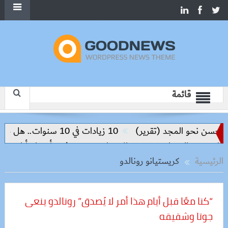
قائمة
تقرير)
10 زيادات في 10 سنوات.. هل حان الوقت لرفع دعم البنزين نهائيا؟
وزيرة الإسكان تسرّع توفيق أوضاع أراضي الشروق والعبور الجد
الرئيسية
كريستيانو رونالدو
“كنا معًا قبل أيام هذا أمر لا يُصدق” رونالدو ينعى
جوتا وشقيقه