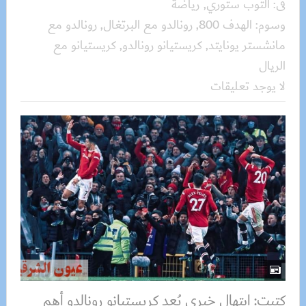
فى:
التوب ستوري
,
رياضة
وسوم:
الهدف 800
,
رونالدو مع البرتغال
,
رونالدو مع
مانشستر يونايتد
,
كريستيانو رونالدو
,
كريستيانو مع
الريال
لا يوجد تعليقات
كتبت: ابتهال خيري يُعد كريستيانو رونالدو أهم