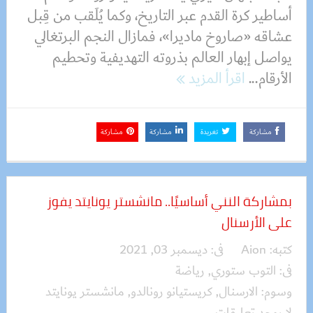
أساطير كرة القدم عبر التاريخ، وكما يُلَقب من قِبل
عشاقه «صاروخ ماديرا»، فمازال النجم البرتغالي
يواصل إبهار العالم بذروته التهديفية وتحطيم
الأرقام...
اقرأ المزيد
مشاركة
تغريدة
مشاركة
مشاركة
بمشاركة النني أساسيًا.. مانشستر يونايتد يفوز
على الأرسنال
كتبه:
Aion
فى:
ديسمبر 03, 2021
فى:
التوب ستوري
,
رياضة
وسوم:
الارسنال
,
كريستيانو رونالدو
,
مانشستر يونايتد
لا يوجد تعليقات