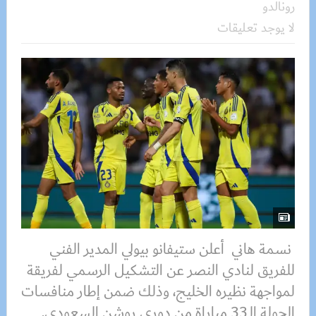
رونالدو
لا يوجد تعليقات
نسمة هاني أعلن ستيفانو بيولي المدير الفني
للفريق لنادي النصر عن التشكيل الرسمي لفريقة
لمواجهة نظيره الخليج، وذلك ضمن إطار منافسات
الجولة الـ33 مباراة من دوري روشن السعودي.