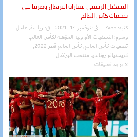
التشكيل الرسمي لمباراة البرتغال وصربيا في
تصفيات كأس العالم
كتبه:
Aion
فى:
نوفمبر 14, 2021
فى:
رياضة
,
عاجل
وسوم:
التصفيات الأوروبية المؤهلة لكأس العالم
,
تصفيات كأس العالم
,
كأس العالم قطر 2022
,
كريستيانو رونالدو
,
منتخب البرتغال
لا يوجد تعليقات