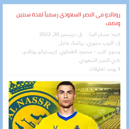
رونالدو في النصر السعودي رسمياً لمدة سنتين
ونصف
كتبه:
عصام البنا
فى:
ديسمبر 30, 2022
فى:
التوب ستوري
,
رياضة
,
عاجل
وسوم:
كتب - محمود الطحاوي
,
كريستيانو رونالدو
,
نادي النصر السعودي
لا يوجد تعليقات