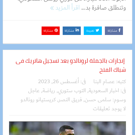
وتنطلق صافرة بد...
اقرأ المزيد
مشاركة
تغريدة
مشاركة
مشاركة
إنجازات بالجملة لرونالدو بعد تسجيل هاتريك فى
شباك الفتح
كتبه:
عصام البنا
فى:
أغسطس 26, 2023
فى:
اخبار السعودية
,
التوب ستوري
,
رياضة
,
عاجل
وسوم:
سلمى حسن
,
فريق النصر
,
كريستيانو رونالدو
لا يوجد تعليقات