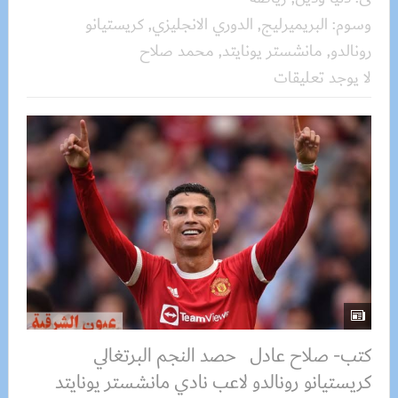
وسوم:
البريميرليج
,
الدوري الانجليزي
,
كريستيانو
رونالدو
,
مانشستر يونايتد
,
محمد صلاح
لا يوجد تعليقات
كتب- صلاح عادل حصد النجم البرتغالي
كريستيانو رونالدو لاعب نادي مانشستر يونايتد