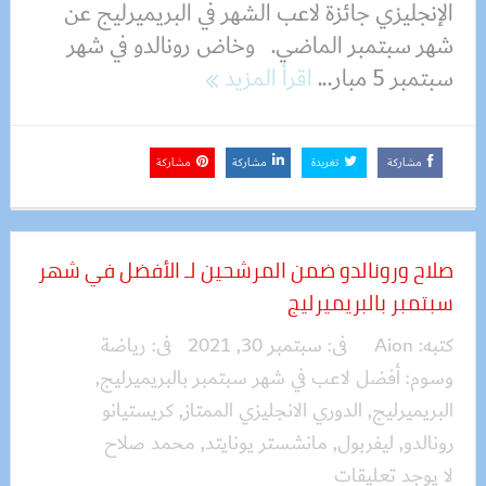
الإنجليزي جائزة لاعب الشهر في البريميرليج عن
شهر سبتمبر الماضي. وخاض رونالدو في شهر
سبتمبر 5 مبار...
اقرأ المزيد
مشاركة
تغريدة
مشاركة
مشاركة
صلاح ورونالدو ضمن المرشحين لـ الأفضل في شهر
سبتمبر بالبريميرليج
كتبه:
Aion
فى:
سبتمبر 30, 2021
فى:
رياضة
وسوم:
أفضل لاعب في شهر سبتمبر بالبريميرليج
,
البريميرليج
,
الدوري الانجليزي الممتاز
,
كريستيانو
رونالدو
,
ليفربول
,
مانشستر يونايتد
,
محمد صلاح
لا يوجد تعليقات