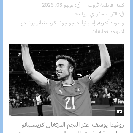
كتبه:
فاطمة ثروت
فى:
يوليو 03, 2025
فى:
التوب ستوري
,
رياضة
وسوم:
أندريه
,
إسبانيا
,
ديجو جوتا
,
كريستيانو رونالدو
لا يوجد تعليقات
روفيدا يوسف عبّر النجم البرتغالي كريستيانو