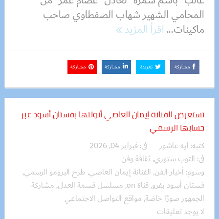
غالب “باسم سمرة” لعادل “عصام عمر” من
المحامي الشهير شهاب الصفطاوي صاحب
ماكينات...
اقرأ المزيد
مشاركة
تغريدة
مشاركة
مشاركة
تستعرض الفنانة إيمان العاصي أنوثتها بفستان أسود عبر
حسابها الرسمي
كتبه:
ايه عاشور
فى:
فبراير 04, 2026
فى:
التوب ستوري
,
ثقافة وفن
وسوم:
أخبار الفن
,
الفنانة إيمان العاصي
,
طرح البرومو الرسمي
,
فستان أسود بفرو
,
قناة on
,
مسلسل قسمة العدل
,
مشاركة
الجمهور صورًا خاضة
,
مواقع التواصل الاجتماعي
لا يوجد تعليقات