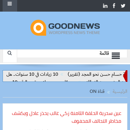
قائمة
سام حسن نحو المجد (تقرير)
10 زيادات في 10 سنوات.. هل حان الوقت لرفع دعم البنزين نهائيا؟
رسميًا.. محمد صلاح يرتدي الرقم 10 مع طرابزون سبور ويبعث أول رسالة للجماهير
الرئيسية
قناة ON
عين سحرية الحلقة الثامنة زكي غالب يحذر عادل ويكشف
مخاطر التحالف المحفوف