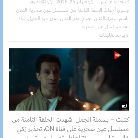
كتبه:
ايه عاشور
فى:
فبراير 25, 2026
فى:
ثقافة وفن
وسوم:
أحداث الحلقة الثامنة من مسلسل عين سحرية
,
الفنان
باسم سمرة
,
الفنان عصام عمر
,
الفنان عمرو عبد الجليل
,
قناة
on
,
مسلسل عين سحرية
لا يوجد تعليقات
كتبت – بسملة الجمل شهدت الحلقة الثامنة من
مسلسل عين سحرية على قناة ON، تحذير زكي