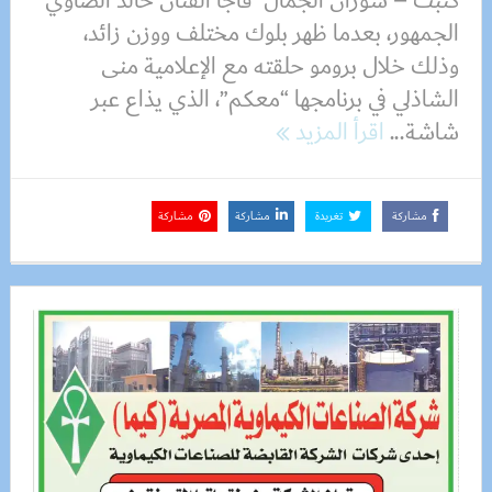
كتبت – سوزان الجمال فاجأ الفنان خالد الصاوي
الجمهور، بعدما ظهر بلوك مختلف ووزن زائد،
وذلك خلال برومو حلقته مع الإعلامية منى
الشاذلي في برنامجها “معكم”، الذي يذاع عبر
شاشة...
اقرأ المزيد
مشاركة
تغريدة
مشاركة
مشاركة