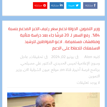
مشاركة
تغريدة
مشاركة
مشاركة
وزير التموين: الدولة تدعم سعر رغيف الخبز المدعم بنسبة
84%.. رفع السعر لـ 20 قرشًا جاء بعد دراسة متأنية
ومناقشات مستفيضة.. ادعو المواطنين لترشيد
الاستهلاك للحفاظ على الدعم
كتبه:
Aion
فى:
يونيو 02, 2024
فى:
تحقيقات
,
عاجل
وسوم:
الإعلامية لميس الحديدي
,
الدكتور علي مصيلحي
,
برنامج فرصة أخيرة
,
قناة on
,
موقع عيون الشرقية الان
,
وزير
التموين
لا يوجد تعليقات