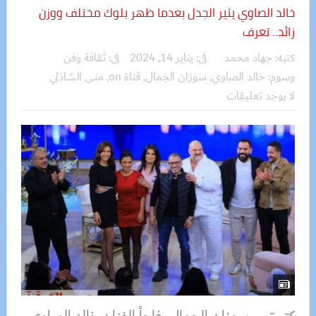
خالد الصاوي يثير الجدل بعدما ظهر بلوك مختلف ووزن
زائد.. تعرف
كتبه:
جهاد محمد
فى:
يناير 14, 2024
فى:
ثقافة وفن
وسوم:
خالد الصاوي
,
سوزان الجمال
,
قناة on
,
منى الشاذلي
لا يوجد تعليقات