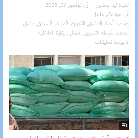
كتبه:
ايه عاشور
فى:
نوفمبر 07, 2025
فى:
حوادث
,
عاجل
وسوم:
أخبار الدقيق
,
الأجهزة الأمنية
,
الأسواق
,
دقيق
مدعم
,
شرطة التموين
,
قضايا
,
وزارة الداخلية
لا يوجد تعليقات