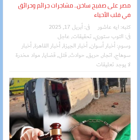
مصر على صفيح ساخن.. مشاجرات جرائم وحرائق
في قلب الأحياء
كتبه:
ايه عاشور
فى:
أبريل 17, 2025
فى:
التوب ستوري
,
تحقيقات
,
عاجل
وسوم:
أخبار أسوان
,
أخبار الجيزة
,
أخبار القاهرة
,
أخبار
سوهاج
,
اتجار
,
حريق
,
حوادث
,
قتل
,
قضايا
,
مواد مخدرة
لا يوجد تعليقات