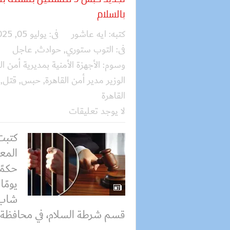
بالسلام
كتبه:
ايه عاشور
فى:
يوليو 05, 2025
فى:
التوب ستوري
,
حوادث
,
عاجل
وسوم:
الأجهزة الأمنية بمديرية أمن ال
الوزير مدير أمن القاهرة
,
حبس
,
قتل
,
القاهرة
لا يوجد تعليقات
كتبت
المع
يومًا
شاب 
قسم شرطة السلام، في محافظة.