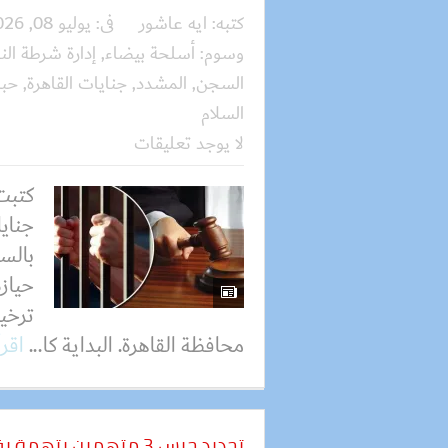
كتبه:
ايه عاشور
فى:
يوليو 08, 2026
وسوم:
أسلحة بيضاء
,
إدارة شرطة الن
السجن
,
المشدد
,
جنايات القاهرة
,
حب
السلام
لا يوجد تعليقات
كتبت
جنايا
حياز
ترخي
محافظة القاهرة. البداية كا...
اقرأ
تجديد حبس 3 متهمين 