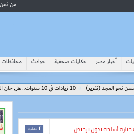
من نحن
يات
أخبار مصر
حكايات صحفية
حوادث
محافظات
لمجد (تقرير)
10 زيادات في 10 سنوات.. هل حان الوقت لرفع دعم البنزين نهائيا؟
ام وتحقيق التنمية المستدامة
مشاركة