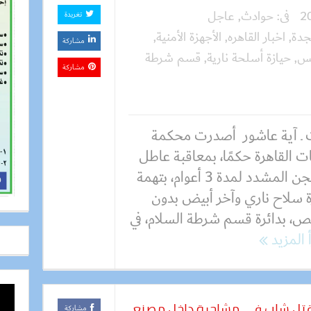
فى:
حوادث
,
عاجل
تغريدة
جدة
,
اخبار القاهره
,
الأجهزة الأمنية
,
مشاركة
س
,
حيازة أسلحة نارية
,
قسم شرطة
مشاركة
 ـ آية عاشور أصدرت محكمة
ت القاهرة حكمًا، بمعاقبة عاطل
بالسجن المشدد لمدة 3 أعوام، بتهمة
ة سلاح ناري وآخر أبيض بدون
ص، بدائرة قسم شرطة السلام، في
 المزيد
بتهمة بقتل شاب فى مشاجرة داخل مصنع
مشاركة