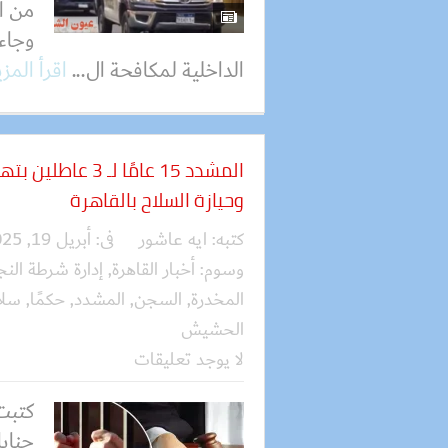
من ال
وجاء 
الداخلية لمكافحة ال...
اقرأ المز
المشدد 15 عامًا لـ
وحيازة السلاح بالقاهرة
كتبه:
ايه عاشور
فى:
أبريل 19, 2025
وسوم:
أخبار القاهرة
,
إدارة شرطة النج
المخدرة
,
السجن
,
المشدد
,
حكمًا
,
سلا
الحشيش
لا يوجد تعليقات
كتبت