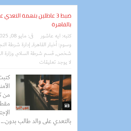
ضبط 3 عاطلين بتهمة التعدي
بالقاهرة
كتبه:
ايه عاشور
فى:
مايو 08, 2025
وسوم:
أخبار القاهرة
,
إدارة شرطة النج
شخص
,
قسم شرطة السلام
,
وزارة ال
لا يوجد تعليقات
كتبت
الأمن
من ك
مقطع
بالتعدي على والد طالب بدون...