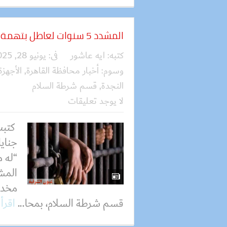
المشدد 5 سنوات لعاطل بتهمة حيازة البودر المخدر في القاهرة
كتبه:
ايه عاشور
فى:
يونيو 28, 2025
وسوم:
أخبار محافظة القاهرة
,
الأجهزة
النجدة
,
قسم شرطة السلام
لا يوجد تعليقات
كتبت
جنايا
“له 
مخدر 
قسم شرطة السلام، بمحا...
اقرأ