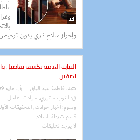
بالات
وإحراز سلاح ناري بدون ترخيص، 
النيابة العامة تكشف تفاصيل و
نصفين
كتبه:
فاطمة عبد الباقي
فى:
مايو 09, 2024
فى:
التوب ستوري
,
حوادث
,
عاجل
وسوم:
أخبار حوادث
,
التحقيقات الأولي
قسم شرطة السلام
لا يوجد تعليقات