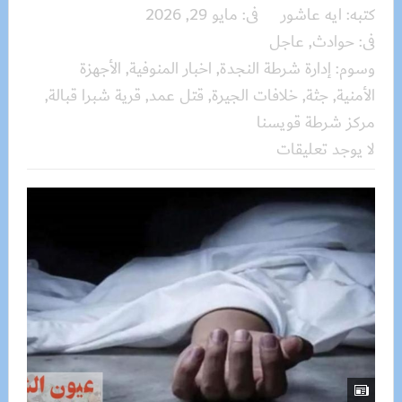
كتبه:
ايه عاشور
فى:
مايو 29, 2026
فى:
حوادث
,
عاجل
وسوم:
إدارة شرطة النجدة
,
اخبار المنوفية
,
الأجهزة
الأمنية
,
جثة
,
خلافات الجيرة
,
قتل عمد
,
قرية شبرا قبالة
,
مركز شرطة قويسنا
لا يوجد تعليقات