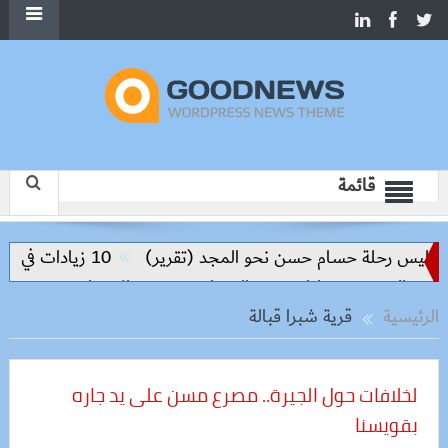
قائمة
واليس رحلة حسام حسن نحو المجد (تقرير)
10 زيادات في 10 سنوات.. هل حان الوقت لرفع دعم البنزين نهائيا؟
ة والحد من مخاطر مرض السعار
وزيرة الإسكان تسرّع توفيق أ
الرئيسية
قرية شبرا قبالة
لخلافات حول الجيرة.. مصرع مسن على يد جاره
بقويسنا