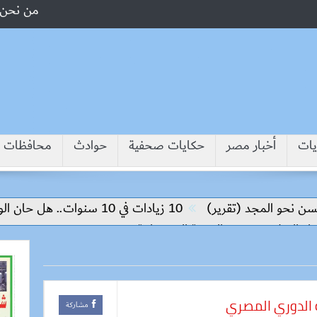
من نحن
يات
أخبار مصر
حكايات صحفية
حوادث
محافظات
مجد (تقرير)
10 زيادات في 10 سنوات.. هل حان الوقت لرفع دعم البنزين نهائيا؟
م وتحقيق التنمية المستدامة
ة الدوري المصري
مشاركة