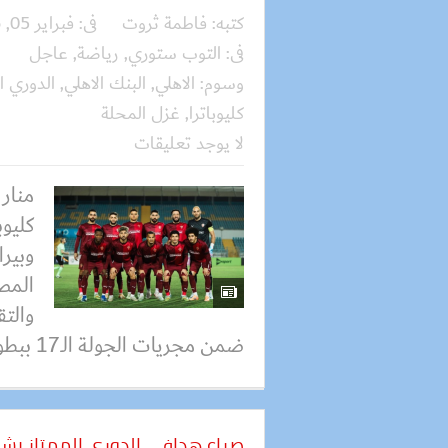
كتبه:
فاطمة ثروت
فى:
فبراير 05, 2026
فى:
التوب ستوري
,
رياضة
,
عاجل
وسوم:
الاهلي
,
البنك الاهلي
,
الدوري 
كليوباترا
,
غزل المحلة
لا يوجد تعليقات
منار
كليوب
وبيرا
المصر
والتق
ضمن مجريات الجولة الـ17 ببطولة...
صراع هدافي الدوري الممتاز يش