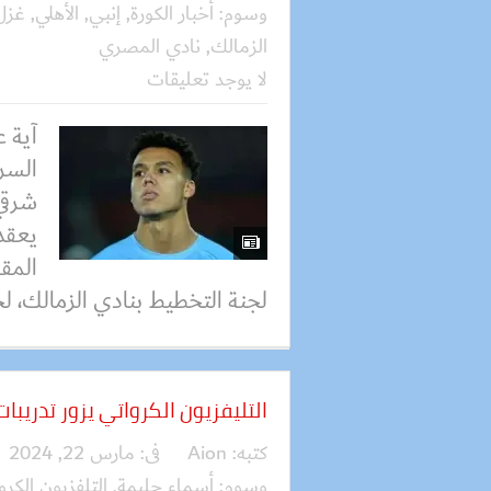
وسوم:
أخبار الكورة
,
إنبي
,
الأهلي
,
غزل
الزمالك
,
نادي المصري
لا يوجد تعليقات
آية 
السر
شرقي
يعقد
المق
لجنة التخطيط بنادي الزمالك، لح
التليفزيون الكرواتي يزور تدريبات
كتبه:
Aion
فى:
مارس 22, 2024
وسوم:
أسماء حليمة
,
التلفزيون الكرو