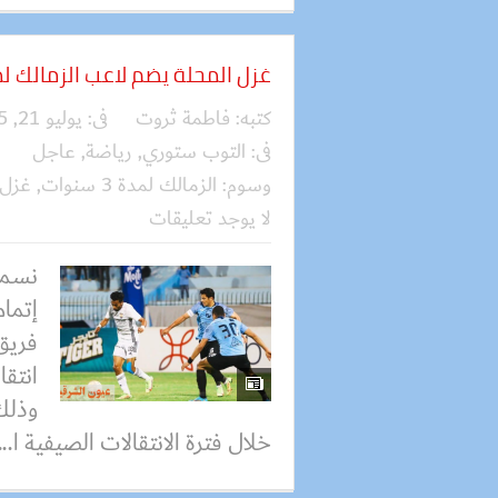
غزل المحلة يضم لاعب الزمالك لمدة 3 س
كتبه:
فاطمة ثروت
فى:
يوليو 21, 2025
فى:
التوب ستوري
,
رياضة
,
عاجل
وسوم:
الزمالك لمدة 3 سنوات
,
غزل 
لا يوجد تعليقات
نسمة
إتمام
فريق
انتقا
وذلك 
خلال فترة الانتقالات الصيفية ا...