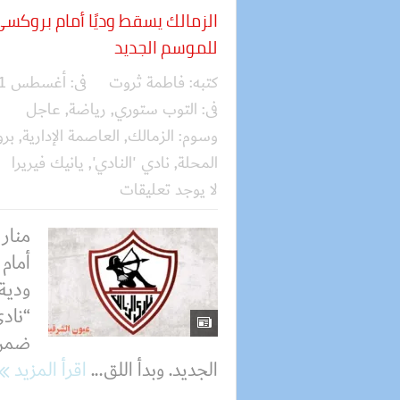
الزمالك يسقط وديًا أمام بروكسي
للموسم الجديد
كتبه:
فاطمة ثروت
فى:
أغسطس 01, 2025
فى:
التوب ستوري
,
رياضة
,
عاجل
وسوم:
الزمالك
,
العاصمة الإدارية
,
بر
المحلة
,
نادي 'النادي'
,
يانيك فيريرا
لا يوجد تعليقات
منار 
ودية
“نادي
ضمن 
الجديد. وبدأ اللق...
اقرأ المزيد