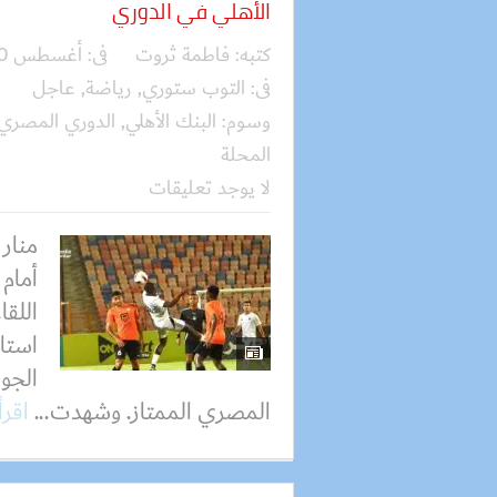
الأهلي في الدوري
كتبه:
فاطمة ثروت
فى:
أغسطس 10, 2025
فى:
التوب ستوري
,
رياضة
,
عاجل
وسوم:
البنك الأهلي
,
الدوري المصري ا
المحلة
لا يوجد تعليقات
منار
أمام 
اللقا
استا
الجول
المصري الممتاز. وشهدت...
اقرأ