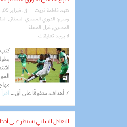
كتبه:
فاطمة ثروت
فى:
فبراير 05, 2026
وسوم:
الدوري المصري الممتاز.
,
المق
المصري
,
غزل المحلة
لا يوجد تعليقات
كتب –
بطول
اشتد
المو
مهاج
7 أهداف، متفوقًا على أق...
اقرأ 
التعادل السلبي يسيطر على أحداث