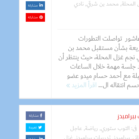
 المحلة
,
محمد بن شرقي
,
نادي
مشاركة
مشاركة
عاشور تواصلت التطورات
يعة بشأن مستقبل محمد بن
 نجم غزل المحلة، حيث ينتظر أن
 جلسة مهمة خلال الساعات
بلة مع أحمد حسام ميدو عضو
سم انتقاله ال...
اقرأ المزيد
 بيراميدز
مشاركة
فى:
التوب ستوري
,
رياضة
,
عاجل
تغريدة
اتي
,
بيراميدز
,
تدريبات بيراميدز
,
غزل