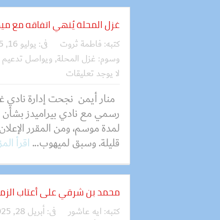
غزل المحلة يُنهي اتفاقه مع م
كتبه:
فاطمة ثروت
فى:
يوليو 16, 2025
وسوم:
غزل المحلة
,
ويواصل تدعيم 
لا يوجد تعليقات
منار أيمن نجحت إدارة نادي غز
رسمي مع نادي بيراميدز بشأن ا
لمدة موسم، ومن المقرر الإعلان 
قليلة. وسبق لميهوب...
اقرأ الم
محمد بن شرقي على أعتاب الزم
كتبه:
ايه عاشور
فى:
أبريل 28, 2025