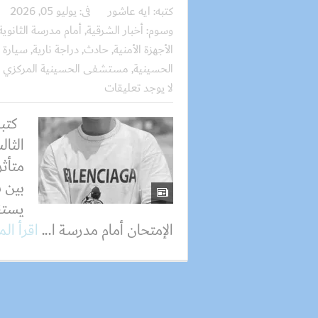
كتبه:
ايه عاشور
فى:
يوليو 05, 2026
وسوم:
أخبار الشرقية
,
أمام مدرسة الثانوية
الأجهزة الأمنية
,
حادث
,
دراجة نارية
,
سيارة 
الحسينية
,
مستشفى الحسينية المركزي
لا يوجد تعليقات
كتبت
الثال
متأثر
بين س
يستق
الإمتحان أمام مدرسة ا...
اقرأ ال