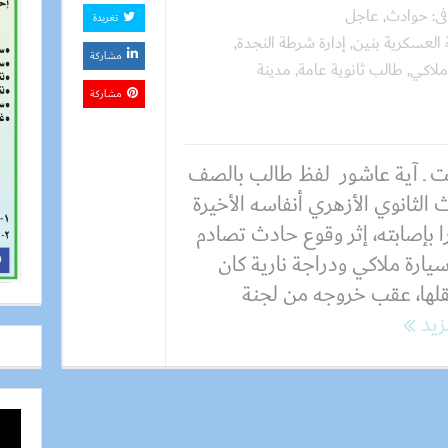
فى:
حوادث
,
عاجل
تغريدة
 العسكرية بنين
,
إدارة شرطة النجدة
,
مشاركة
ملاكي
,
طالب ثانوية عامة
,
مدينة
مشاركة
 ـ آية عاشور لفظ طالب بالصف
ث الثانوي الأزهري أنفاسه الأخيرة
ا بإصابته، إثر وقوع حادث تصادم
يارة ملاكي ودراجة نارية كان
لها، عقب خروجه من لجنة
مزيد