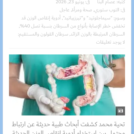
كتبه:
عصام البنا
فى:
يونيو 23, 2026
فى:
التوب ستوري
,
صحة ومرأة
,
عاجل
وسوم:
"سيماجلوتيد" و"تيرزيباتيد"
,
أدوية إنقاص الوزن قد
تخفض خطر الإصابة بأنواع من السرطان بنسبة تصل 40%
,
السرطان المرتبطة بالوزن الزائد
,
سرطان القولون والمستقيم:
لا يوجد تعليقات
تحية محمد كشفت أبحاث طبية حديثة عن ارتباط
محتمل بين استخدام أدوية إنقاص الوزن الحديثة