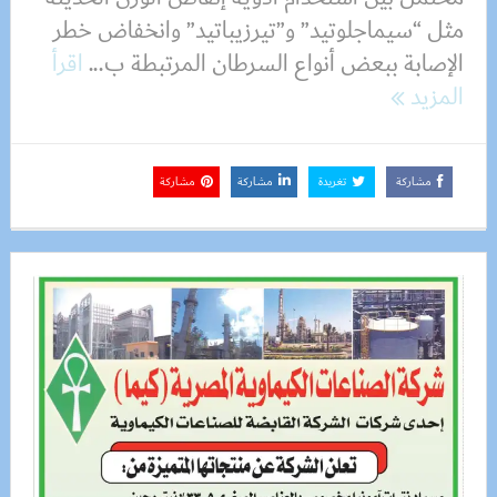
مثل “سيماجلوتيد” و”تيرزيباتيد” وانخفاض خطر
الإصابة ببعض أنواع السرطان المرتبطة ب...
اقرأ
المزيد
مشاركة
تغريدة
مشاركة
مشاركة