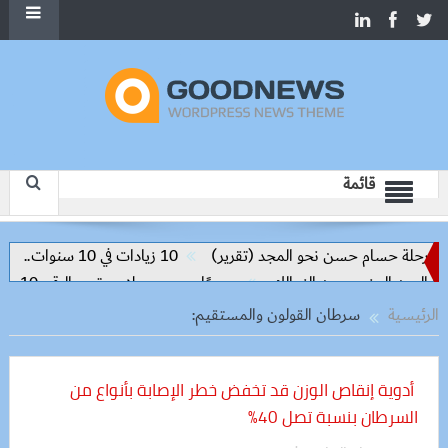
قائمة
رحلة حسام حسن نحو المجد (تقرير)
10 زيادات في 10 سنوات.. هل حان الوقت لرفع دعم البنزين نهائيا؟
رسميًا.. محمد صلاح يرتدي الرقم 10 مع طرابزون سبور ويبعث أول رسالة للجماهير
الرئيسية
سرطان القولون والمستقيم:
أدوية إنقاص الوزن قد تخفض خطر الإصابة بأنواع من
السرطان بنسبة تصل 40%