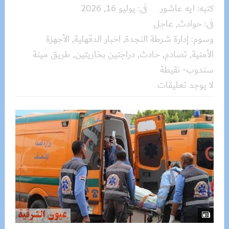
كتبه:
ايه عاشور
فى:
يوليو 16, 2026
فى:
حوادث
,
عاجل
وسوم:
إدارة شرطة النجدة
,
اخبار الدقهلية
,
الأجهزة
الأمنية
,
تصادم
,
حادث
,
دراجتين بخاريتين
,
طريق مينة
سندوب- نقيطة
لا يوجد تعليقات