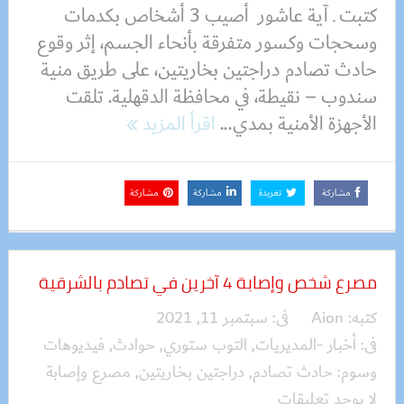
كتبت ـ آية عاشور أصيب 3 أشخاص بكدمات
وسحجات وكسور متفرقة بأنحاء الجسم، إثر وقوع
حادث تصادم دراجتين بخاريتين، على طريق منية
سندوب – نقيطة، في محافظة الدقهلية. تلقت
الأجهزة الأمنية بمدي...
اقرأ المزيد
مشاركة
تغريدة
مشاركة
مشاركة
مصرع شخص وإصابة 4 آخرين في تصادم بالشرقية
كتبه:
Aion
فى:
سبتمبر 11, 2021
فى:
أخبار -المديريات
,
التوب ستوري
,
حوادث
,
فيديوهات
وسوم:
حادث تصادم
,
دراجتين بخاريتين
,
مصرع وإصابة
لا يوجد تعليقات