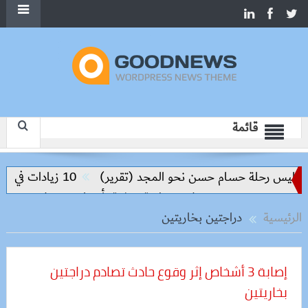
قائمة
اليس رحلة حسام حسن نحو المجد (تقرير)
10 زيادات في 10 سنوات.. هل حان الوقت لرفع دعم البنزين نهائيا؟
حملات بيطرية مكثفة بأسوان تضبط 86 كجم لحوم غير صالحة وتتصدى للغش الغذائي
الرئيسية
دراجتين بخاريتين
إصابة 3 أشخاص إثر وقوع حادث تصادم دراجتين
بخاريتين